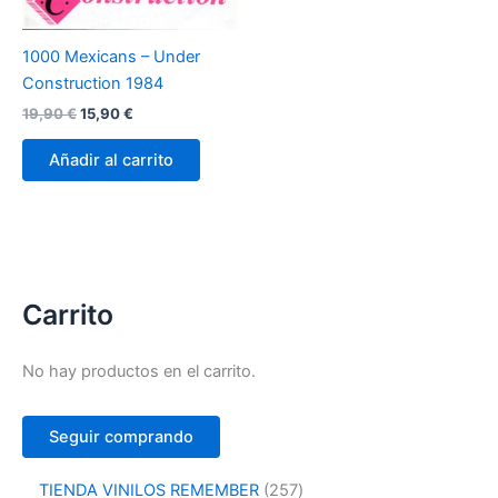
1000 Mexicans – Under
Construction 1984
El
El
19,90
€
15,90
€
precio
precio
original
actual
Añadir al carrito
era:
es:
19,90 €.
15,90 €.
Carrito
No hay productos en el carrito.
Seguir comprando
2
TIENDA VINILOS REMEMBER
257