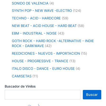
4
5
SONIDO DE VALENCIA
4
p
7
1
SYNTH POP - NEW WAVE -ELECTRO
124
r
p
2
o
r
5
TECHNO - ACID - HARDCORE
59
4
d
o
9
p
5
NEW BEAT - ACID HOUSE - HARD BEAT
58
u
d
p
r
8
c
u
r
4
EBM - INDUSTRIAL - NOISE
43
o
p
t
c
o
3
d
r
GOTH ROCK - HARD ROCK -ALTERNATIVE - INDIE
o
t
d
p
u
o
4
ROCK - DARKWAVE
42
s
o
u
r
c
d
2
s
c
o
1
REEDICIONES - NUEVOS - IMPORTACION
15
t
u
p
t
d
5
o
c
r
1
HOUSE - PROGRESSIVE - TRANCE
13
o
u
p
s
t
o
3
s
c
r
4
ITALO DISCO - DANCE - EURO HOUSE
4
o
d
p
t
o
p
s
u
r
1
CAMISETAS
11
o
d
r
c
o
1
s
u
o
t
d
p
Buscador de Vinilos
c
d
o
u
r
t
u
Buscar
s
c
o
o
c
t
d
s
t
o
u