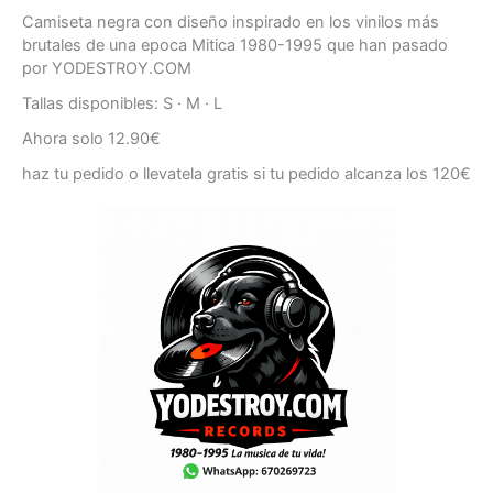
Camiseta negra con diseño inspirado en los vinilos más
brutales de una epoca Mitica 1980-1995 que han pasado
por YODESTROY.COM
Tallas disponibles: S · M · L
Ahora solo 12.90€
haz tu pedido o llevatela gratis si tu pedido alcanza los 120€