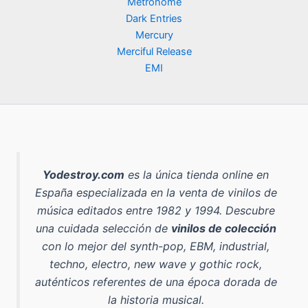
e
:
Metronome
5
9
€
r
9
Dark Entries
0
0
.
a
,
,
Mercury
:
9
0
€
Merciful Release
1
0
0
.
EMI
4
,
€
€
9
.
.
0
€
.
Yodestroy.com
es la
única tienda online en
España especializada en la venta de vinilos de
música editados entre 1982 y 1994
. Descubre
una cuidada selección de
vinilos de colección
con lo mejor del
synth-pop, EBM, industrial,
techno, electro, new wave y gothic rock
,
auténticos referentes de una época dorada de
la historia musical.