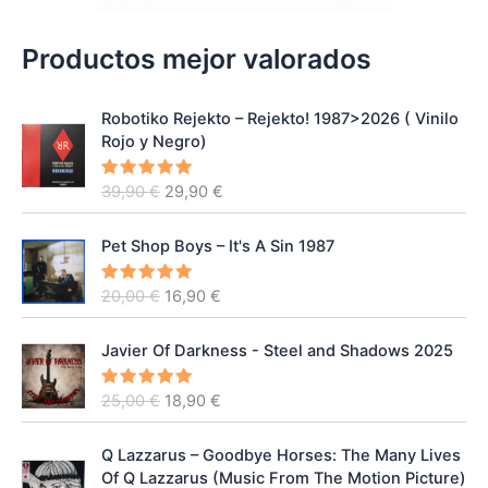
Productos mejor valorados
Robotiko Rejekto ‎– Rejekto! 1987>2026 ( Vinilo
Rojo y Negro)
E
E
39,90
€
29,90
€
Valorado
con
5.00
l
l
de 5
p
p
Pet Shop Boys – It's A Sin 1987
r
r
e
e
E
E
20,00
€
16,90
€
Valorado
c
c
con
5.00
l
l
de 5
i
i
p
p
o
o
Javier Of Darkness - Steel and Shadows 2025
r
r
o
a
e
e
r
c
E
E
25,00
€
18,90
€
Valorado
c
c
con
5.00
i
t
l
l
de 5
i
i
g
u
p
p
o
o
Q Lazzarus – Goodbye Horses: The Many Lives
i
a
r
r
o
a
Of Q Lazzarus (Music From The Motion Picture)
n
l