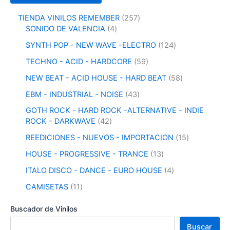
2
TIENDA VINILOS REMEMBER
257
4
5
SONIDO DE VALENCIA
4
p
7
1
SYNTH POP - NEW WAVE -ELECTRO
124
r
p
2
o
r
5
TECHNO - ACID - HARDCORE
59
4
d
o
9
p
5
NEW BEAT - ACID HOUSE - HARD BEAT
58
u
d
p
r
8
c
u
r
4
EBM - INDUSTRIAL - NOISE
43
o
p
t
c
o
3
d
r
GOTH ROCK - HARD ROCK -ALTERNATIVE - INDIE
o
t
d
p
u
o
4
ROCK - DARKWAVE
42
s
o
u
r
c
d
2
s
c
o
1
REEDICIONES - NUEVOS - IMPORTACION
15
t
u
p
t
d
5
o
c
r
1
HOUSE - PROGRESSIVE - TRANCE
13
o
u
p
s
t
o
3
s
c
r
4
ITALO DISCO - DANCE - EURO HOUSE
4
o
d
p
t
o
p
s
u
r
1
CAMISETAS
11
o
d
r
c
o
1
s
u
o
t
d
p
Buscador de Vinilos
c
d
o
u
r
t
u
Buscar
s
c
o