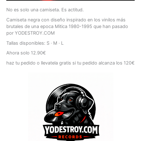
No es solo una camiseta. Es actitud.
Camiseta negra con diseño inspirado en los vinilos más
brutales de una epoca Mitica 1980-1995 que han pasado
por YODESTROY.COM
Tallas disponibles: S · M · L
Ahora solo 12.90€
haz tu pedido o llevatela gratis si tu pedido alcanza los 120€