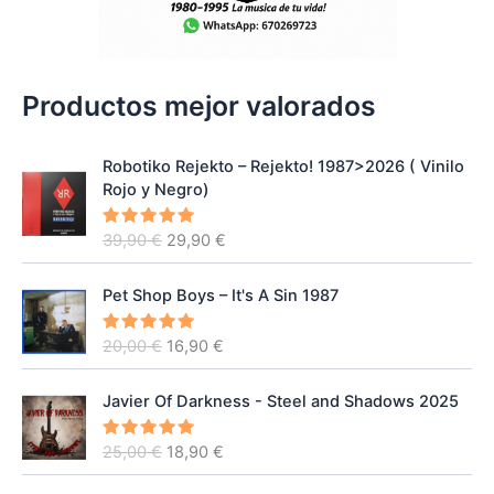
Productos mejor valorados
Robotiko Rejekto ‎– Rejekto! 1987>2026 ( Vinilo
Rojo y Negro)
E
E
39,90
€
29,90
€
Valorado
con
5.00
l
l
de 5
p
p
Pet Shop Boys – It's A Sin 1987
r
r
e
e
E
E
20,00
€
16,90
€
Valorado
c
c
con
5.00
l
l
de 5
i
i
p
p
o
o
Javier Of Darkness - Steel and Shadows 2025
r
r
o
a
e
e
r
c
E
E
25,00
€
18,90
€
Valorado
c
c
con
5.00
i
t
l
l
de 5
i
i
g
u