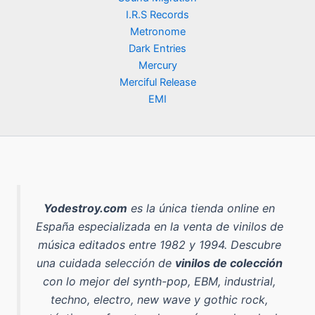
a
e
a
9
0
.
I.R.S Records
l
s
:
,
e
:
Metronome
5
9
€
r
9
Dark Entries
0
0
.
a
,
,
Mercury
:
9
0
€
Merciful Release
1
0
0
.
EMI
4
,
€
€
9
.
.
0
€
.
Yodestroy.com
es la
única tienda online en
España especializada en la venta de vinilos de
música editados entre 1982 y 1994
. Descubre
una cuidada selección de
vinilos de colección
con lo mejor del
synth-pop, EBM, industrial,
techno, electro, new wave y gothic rock
,