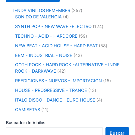
2
TIENDA VINILOS REMEMBER
257
4
5
SONIDO DE VALENCIA
4
p
7
1
SYNTH POP - NEW WAVE -ELECTRO
124
r
p
2
o
r
5
TECHNO - ACID - HARDCORE
59
4
d
o
9
p
5
NEW BEAT - ACID HOUSE - HARD BEAT
58
u
d
p
r
8
c
u
r
4
EBM - INDUSTRIAL - NOISE
43
o
p
t
c
o
3
d
r
GOTH ROCK - HARD ROCK -ALTERNATIVE - INDIE
o
t
d
p
u
o
4
ROCK - DARKWAVE
42
s
o
u
r
c
d
2
s
c
o
1
REEDICIONES - NUEVOS - IMPORTACION
15
t
u
p
t
d
5
o
c
r
1
HOUSE - PROGRESSIVE - TRANCE
13
o
u
p
s
t
o
3
s
c
r
4
ITALO DISCO - DANCE - EURO HOUSE
4
o
d
p
t
o
p
s
u
r
1
CAMISETAS
11
o
d
r
c
o
1
s
u
o
t
d
p
Buscador de Vinilos
c
d
o
u
r
t
u
Buscar
s
c
o