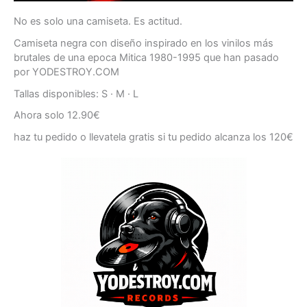
No es solo una camiseta. Es actitud.
Camiseta negra con diseño inspirado en los vinilos más
brutales de una epoca Mitica 1980-1995 que han pasado
por YODESTROY.COM
Tallas disponibles: S · M · L
Ahora solo 12.90€
haz tu pedido o llevatela gratis si tu pedido alcanza los 120€