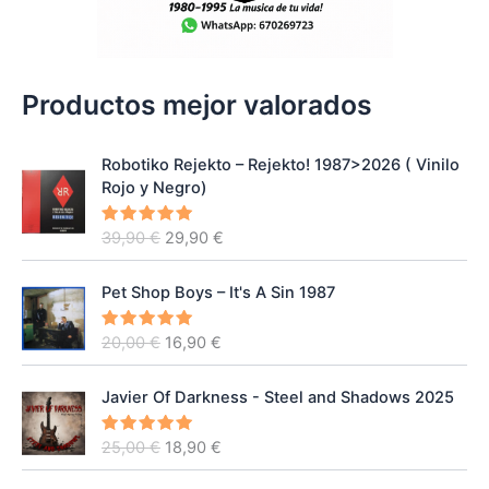
Productos mejor valorados
Robotiko Rejekto ‎– Rejekto! 1987>2026 ( Vinilo
Rojo y Negro)
E
E
39,90
€
29,90
€
Valorado
con
5.00
l
l
de 5
p
p
Pet Shop Boys – It's A Sin 1987
r
r
e
e
E
E
20,00
€
16,90
€
Valorado
c
c
con
5.00
l
l
de 5
i
i
p
p
o
o
Javier Of Darkness - Steel and Shadows 2025
r
r
o
a
e
e
r
c
E
E
25,00
€
18,90
€
Valorado
c
c
con
5.00
i
t
l
l
de 5
i
i
g
u