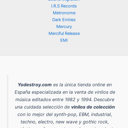
a
e
a
9
0
.
I.R.S Records
l
s
:
,
e
:
Metronome
5
9
€
r
9
Dark Entries
0
0
.
a
,
,
Mercury
:
9
0
€
Merciful Release
1
0
0
.
EMI
4
,
€
€
9
.
.
0
€
.
Yodestroy.com
es la
única tienda online en
España especializada en la venta de vinilos de
música editados entre 1982 y 1994
. Descubre
una cuidada selección de
vinilos de colección
con lo mejor del
synth-pop, EBM, industrial,
techno, electro, new wave y gothic rock
,