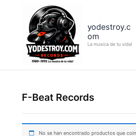
Ir
al
contenido
yodestroy.c
om
La musica de tu vida!
F-Beat Records
No se han encontrado productos que coinc