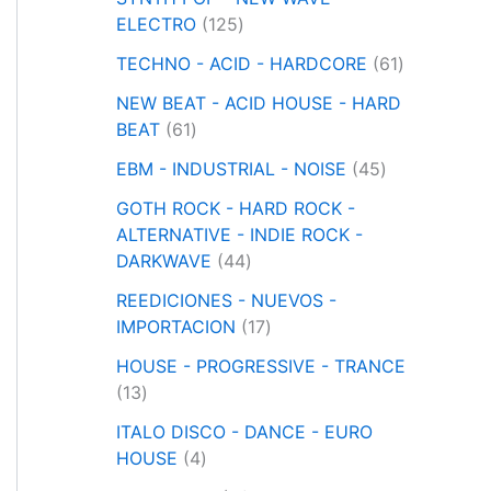
r
p
1
ELECTRO
125
o
r
2
d
o
6
TECHNO - ACID - HARDCORE
61
5
u
d
1
p
NEW BEAT - ACID HOUSE - HARD
c
u
p
6
r
BEAT
61
t
c
r
1
o
o
4
t
o
EBM - INDUSTRIAL - NOISE
45
p
d
s
5
o
d
r
u
GOTH ROCK - HARD ROCK -
p
s
u
o
c
ALTERNATIVE - INDIE ROCK -
r
c
d
t
4
DARKWAVE
44
o
t
u
o
4
d
o
REEDICIONES - NUEVOS -
c
s
p
1
u
s
IMPORTACION
17
t
r
7
c
o
o
HOUSE - PROGRESSIVE - TRANCE
p
t
1
s
d
13
r
o
3
u
o
s
ITALO DISCO - DANCE - EURO
p
c
4
d
HOUSE
4
r
t
p
u