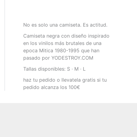
:
,
o
o
5
€
a
e
p
p
3
9
o
a
.
l
s
r
r
8
0
r
c
e
:
e
e
,
i
t
No es solo una camiseta. Es actitud.
r
1
c
c
0
€
g
u
a
6
Camiseta negra con diseño inspirado
i
i
0
.
i
a
:
,
en los vinilos más brutales de una
o
o
n
l
2
9
epoca Mitica 1980-1995 que han
o
a
€
a
e
0
0
pasado por YODESTROY.COM
r
c
.
l
s
,
i
t
e
:
Tallas disponibles: S · M · L
0
€
g
u
r
2
0
.
haz tu pedido o llevatela gratis si tu
i
a
a
9
pedido alcanza los 100€
n
l
:
,
€
a
e
3
9
.
l
s
9
0
e
:
,
r
1
9
€
a
8
0
.
:
,