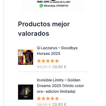
Productos mejor
valorados
Q Lazzarus – Goodbye
Horses 2025
E
E
69,90
€
29,90
€
Valorado
con
5.00
de
l
l
5
p
p
Invisible Limits – Golden
r
r
Dreams 2025 (Vinilo color
e
e
oro- edicion limitada)
c
c
i
i
E
E
38,00
€
29,90
€
Valorado