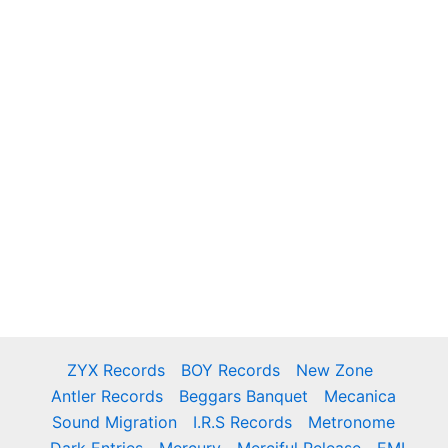
ZYX Records
BOY Records
New Zone
Antler Records
Beggars Banquet
Mecanica
Sound Migration
I.R.S Records
Metronome
Dark Entries
Mercury
Merciful Release
EMI