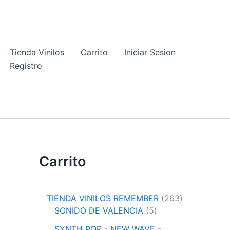
Tienda Vinilos
Carrito
Iniciar Sesion
Registro
Carrito
2
TIENDA VINILOS REMEMBER
263
5
6
SONIDO DE VALENCIA
5
p
3
SYNTH POP - NEW WAVE -