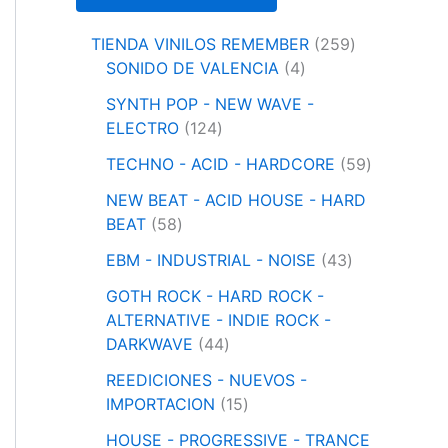
2
TIENDA VINILOS REMEMBER
259
4
5
SONIDO DE VALENCIA
4
p
9
SYNTH POP - NEW WAVE -
r
p
1
ELECTRO
124
o
r
2
d
o
5
TECHNO - ACID - HARDCORE
59
4
u
d
9
p
NEW BEAT - ACID HOUSE - HARD
c
u
p
5
r
BEAT
58
t
c
r
8
o
o
4
t
o
EBM - INDUSTRIAL - NOISE
43
p
d
s
3
o
d
r
u
GOTH ROCK - HARD ROCK -
p
s
u
o
c
ALTERNATIVE - INDIE ROCK -
r
c
d
t
4
DARKWAVE
44
o
t
u
o
4
d
o
REEDICIONES - NUEVOS -
c
s
p
1
u
s
IMPORTACION
15
t
r
5
c
o
o
HOUSE - PROGRESSIVE - TRANCE