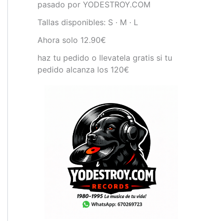
pasado por YODESTROY.COM
Tallas disponibles: S · M · L
Ahora solo 12.90€
haz tu pedido o llevatela gratis si tu
pedido alcanza los 120€