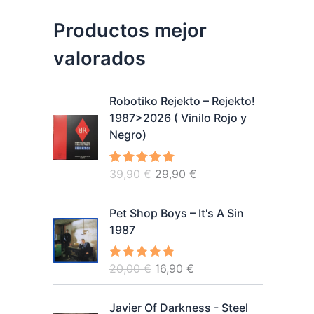
Productos mejor
valorados
Robotiko Rejekto ‎– Rejekto!
1987>2026 ( Vinilo Rojo y
Negro)
E
E
39,90
€
29,90
€
Valorado
con
5.00
de
l
l
5
p
p
Pet Shop Boys – It's A Sin
r
r
1987
e
e
c
c
E
E
20,00
€
16,90
€
Valorado
i
i
con
5.00
de
l
l
o
o
5
p
p
o
a
Javier Of Darkness - Steel