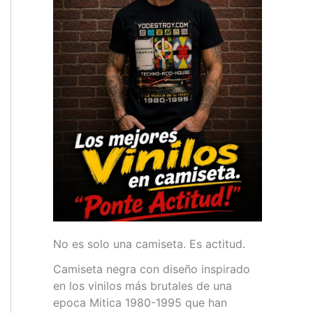
No es solo una camiseta. Es actitud.
Camiseta negra con diseño inspirado
en los vinilos más brutales de una
epoca Mitica 1980-1995 que han