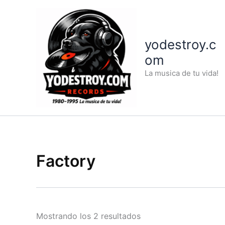
Ir
al
contenido
yodestroy.c
om
La musica de tu vida!
Factory
Ordenado
Mostrando los 2 resultados
por