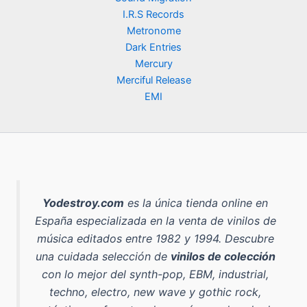
a
e
a
9
0
.
I.R.S Records
l
s
:
,
e
:
Metronome
5
9
€
r
9
Dark Entries
0
0
.
a
,
,
Mercury
:
9
0
€
Merciful Release
1
0
0
.
EMI
4
,
€
€
9
.
.
0
€
.
Yodestroy.com
es la
única tienda online en
España especializada en la venta de vinilos de
música editados entre 1982 y 1994
. Descubre
una cuidada selección de
vinilos de colección
con lo mejor del
synth-pop, EBM, industrial,
techno, electro, new wave y gothic rock
,