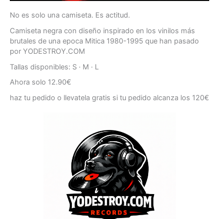
No es solo una camiseta. Es actitud.
Camiseta negra con diseño inspirado en los vinilos más
brutales de una epoca Mitica 1980-1995 que han pasado
por YODESTROY.COM
Tallas disponibles: S · M · L
Ahora solo 12.90€
haz tu pedido o llevatela gratis si tu pedido alcanza los 120€