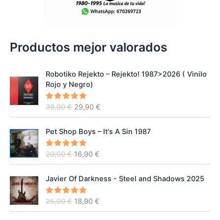
Productos mejor valorados
Robotiko Rejekto ‎– Rejekto! 1987>2026 ( Vinilo
Rojo y Negro)
E
E
39,90
€
29,90
€
Valorado
con
5.00
l
l
de 5
p
p
Pet Shop Boys – It's A Sin 1987
r
r
e
e
E
E
20,00
€
16,90
€
Valorado
c
c
con
5.00
l
l
de 5
i
i
p
p
o
o
Javier Of Darkness - Steel and Shadows 2025
r
r
o
a
e
e
r
c
E
E
25,00
€
18,90
€
Valorado
c
c
con
5.00
i
t
l
l
de 5
i
i
g
u