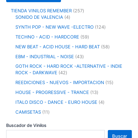
2
TIENDA VINILOS REMEMBER
257
4
5
SONIDO DE VALENCIA
4
p
7
1
SYNTH POP - NEW WAVE -ELECTRO
124
r
p
2
o
r
5
TECHNO - ACID - HARDCORE
59
4
d
o
9
p
5
NEW BEAT - ACID HOUSE - HARD BEAT
58
u
d
p
r
8
c
u
r
4
EBM - INDUSTRIAL - NOISE
43
o
p
t
c
o
3
d
r
GOTH ROCK - HARD ROCK -ALTERNATIVE - INDIE
o
t
d
p
u
o
4
ROCK - DARKWAVE
42
s
o
u
r
c
d
2
s
c
o
1
REEDICIONES - NUEVOS - IMPORTACION
15
t
u
p
t
d
5
o
c
r
1
HOUSE - PROGRESSIVE - TRANCE
13
o
u
p
s
t
o
3
s
c
r
4
ITALO DISCO - DANCE - EURO HOUSE
4
o
d
p
t
o
p
s
u
r
1
CAMISETAS
11
o
d
r
c
o
1
s
u
o
t
d
p
Buscador de Vinilos
c
d
o
u
r
t
u
Buscar
s
c
o