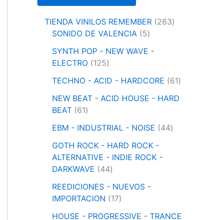
2
TIENDA VINILOS REMEMBER
263
5
6
SONIDO DE VALENCIA
5
p
3
SYNTH POP - NEW WAVE -
r
p
1
ELECTRO
125
o
r
2
d
o
6
TECHNO - ACID - HARDCORE
61
5
u
d
1
p
NEW BEAT - ACID HOUSE - HARD
c
u
p
6
r
BEAT
61
t
c
r
1
o
o
4
t
o
EBM - INDUSTRIAL - NOISE
44
p
d
s
4
o
d
r
u
GOTH ROCK - HARD ROCK -
p
s
u
o
c
ALTERNATIVE - INDIE ROCK -
r
c
d
t
4
DARKWAVE
44
o
t
u
o
4
d
o
REEDICIONES - NUEVOS -
c
s
p
1
u
s
IMPORTACION
17
t
r
7
c
o
o
HOUSE - PROGRESSIVE - TRANCE