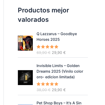
Productos mejor
valorados
Q Lazzarus – Goodbye
Horses 2025
E
E
69,90
€
29,90
€
Valorado
con
5.00
de
l
l
5
p
p
Invisible Limits – Golden
r
r
Dreams 2025 (Vinilo color
e
e
oro- edicion limitada)
c
c
i
i
E
E
38,00
€
29,90
€
Valorado
o
o
con
5.00
de
l
l
o
a
5
p
p
r
c
Pet Shop Boys – It's A Sin