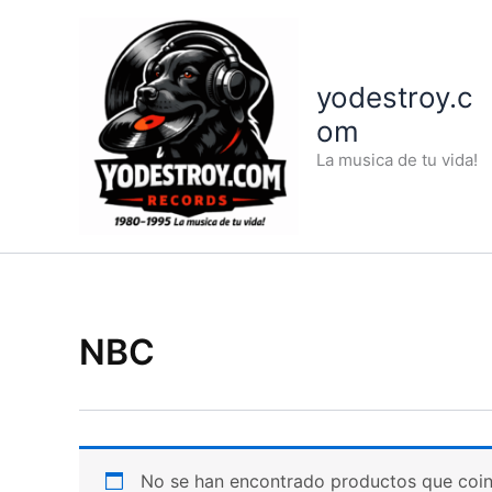
Ir
al
contenido
yodestroy.c
om
La musica de tu vida!
NBC
No se han encontrado productos que coinc