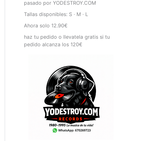
pasado por YODESTROY.COM
Tallas disponibles: S · M · L
Ahora solo 12.90€
haz tu pedido o llevatela gratis si tu
pedido alcanza los 120€