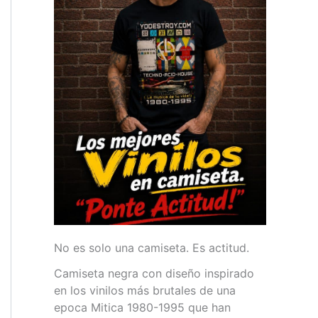
No es solo una camiseta. Es actitud.
Camiseta negra con diseño inspirado
en los vinilos más brutales de una
epoca Mitica 1980-1995 que han