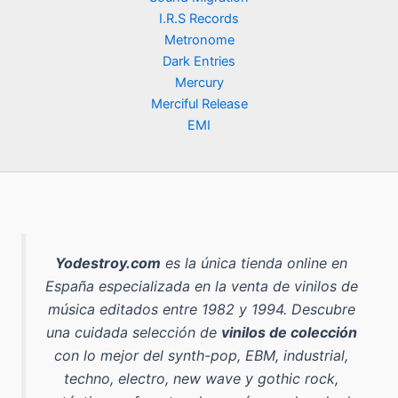
a
e
a
9
0
.
I.R.S Records
l
s
:
,
e
:
Metronome
5
9
€
r
9
Dark Entries
0
0
.
a
,
,
Mercury
:
9
0
€
Merciful Release
1
0
0
.
EMI
4
,
€
€
9
.
.
0
€
.
Yodestroy.com
es la
única tienda online en
España especializada en la venta de vinilos de
música editados entre 1982 y 1994
. Descubre
una cuidada selección de
vinilos de colección
con lo mejor del
synth-pop, EBM, industrial,
techno, electro, new wave y gothic rock
,