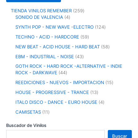
2
TIENDA VINILOS REMEMBER
259
4
5
SONIDO DE VALENCIA
4
p
9
1
SYNTH POP - NEW WAVE -ELECTRO
124
r
p
2
o
r
5
TECHNO - ACID - HARDCORE
59
4
d
o
9
p
5
NEW BEAT - ACID HOUSE - HARD BEAT
58
u
d
p
r
8
c
u
r
4
EBM - INDUSTRIAL - NOISE
43
o
p
t
c
o
3
d
r
GOTH ROCK - HARD ROCK -ALTERNATIVE - INDIE
o
t
d
p
u
o
4
ROCK - DARKWAVE
44
s
o
u
r
c
d
4
s
c
o
1
REEDICIONES - NUEVOS - IMPORTACION
15
t
u
p
t
d
5
o
c
r
1
HOUSE - PROGRESSIVE - TRANCE
13
o
u
p
s
t
o
3
s
c
r
4
ITALO DISCO - DANCE - EURO HOUSE
4
o
d
p
t
o
p
s
u
r
1
CAMISETAS
11
o
d
r
c
o
1
s
u
o
t
d
p
Buscador de Vinilos
c
d
o
u
r
t
u
Buscar
s
c
o