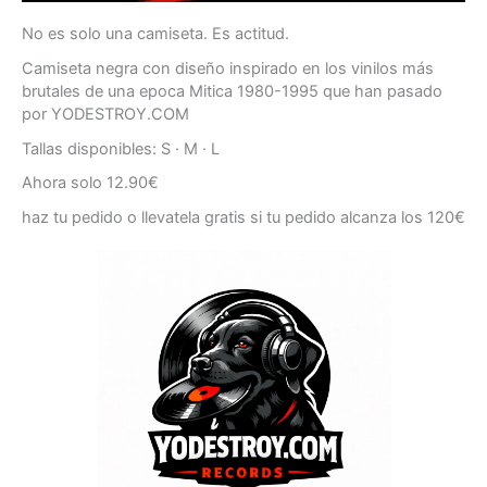
No es solo una camiseta. Es actitud.
Camiseta negra con diseño inspirado en los vinilos más
brutales de una epoca Mitica 1980-1995 que han pasado
por YODESTROY.COM
Tallas disponibles: S · M · L
Ahora solo 12.90€
haz tu pedido o llevatela gratis si tu pedido alcanza los 120€