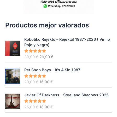
Productos mejor valorados
Robotiko Rejekto ‎– Rejekto! 1987>2026 ( Vinilo
Rojo y Negro)
E
E
39,90
€
29,90
€
Valorado
con
5.00
l
l
de 5
p
p
Pet Shop Boys – It's A Sin 1987
r
r
e
e
E
E
20,00
€
16,90
€
Valorado
c
c
con
5.00
l
l
de 5
i
i
p
p
o
o
Javier Of Darkness - Steel and Shadows 2025
r
r
o
a
e
e
r
c
E
E
25,00
€
18,90
€
Valorado
c
c
con
5.00
i
t
l
l
de 5
i
i
g
u