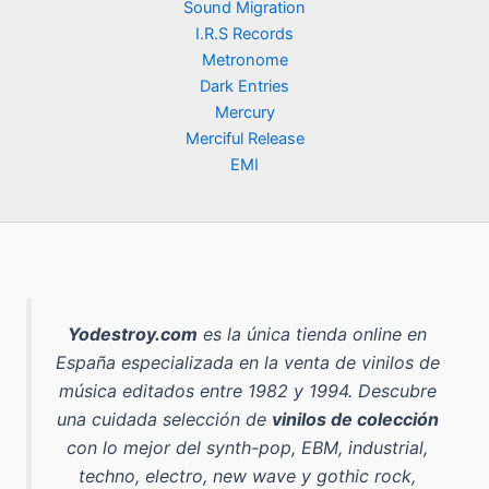
Sound Migration
a
9
0
.
a
e
:
,
I.R.S Records
l
s
3
9
Metronome
€
e
:
9
0
Dark Entries
.
r
1
,
Mercury
a
8
9
€
:
,
Merciful Release
0
.
2
9
EMI
5
0
€
,
.
0
€
0
.
€
.
Yodestroy.com
es la
única tienda online en
España especializada en la venta de vinilos de
música editados entre 1982 y 1994
. Descubre
una cuidada selección de
vinilos de colección
con lo mejor del
synth-pop, EBM, industrial,
techno, electro, new wave y gothic rock
,