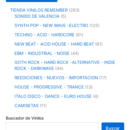
2
TIENDA VINILOS REMEMBER
263
5
6
SONIDO DE VALENCIA
5
p
3
1
SYNTH POP - NEW WAVE -ELECTRO
125
r
p
2
o
r
6
TECHNO - ACID - HARDCORE
61
5
d
o
1
p
6
NEW BEAT - ACID HOUSE - HARD BEAT
61
u
d
p
r
1
c
u
r
4
EBM - INDUSTRIAL - NOISE
44
o
p
t
c
o
4
d
r
GOTH ROCK - HARD ROCK -ALTERNATIVE - INDIE
o
t
d
p
u
o
4
ROCK - DARKWAVE
44
s
o
u
r
c
d
4
s
c
o
1
REEDICIONES - NUEVOS - IMPORTACION
17
t
u
p
t
d
7
o
c
r
1
HOUSE - PROGRESSIVE - TRANCE
13
o
u
p
s
t
o
3
s
c
r
4
ITALO DISCO - DANCE - EURO HOUSE
4
o
d
p
t
o
p
s
u
r
1
CAMISETAS
11
o
d
r
c
o
1
s
u
o
t
d
p
Buscador de Vinilos
c
d
o
u
r
t
u
Buscar
s
c
o