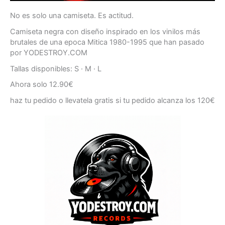
No es solo una camiseta. Es actitud.
Camiseta negra con diseño inspirado en los vinilos más
brutales de una epoca Mitica 1980-1995 que han pasado
por YODESTROY.COM
Tallas disponibles: S · M · L
Ahora solo 12.90€
haz tu pedido o llevatela gratis si tu pedido alcanza los 120€