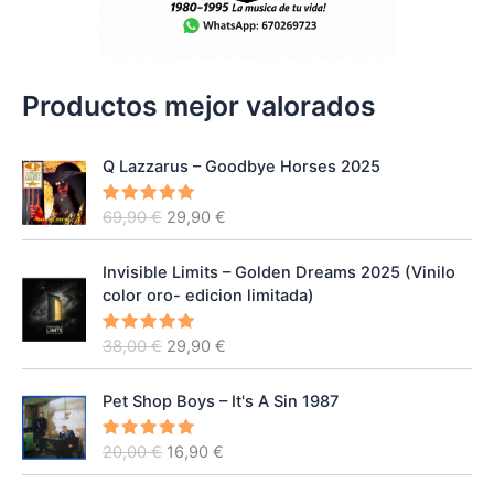
Productos mejor valorados
Q Lazzarus – Goodbye Horses 2025
E
E
69,90
€
29,90
€
Valorado
con
5.00
l
l
de 5
p
p
Invisible Limits – Golden Dreams 2025 (Vinilo
r
r
color oro- edicion limitada)
e
e
c
c
E
E
38,00
€
29,90
€
Valorado
i
i
con
5.00
l
l
de 5
o
o
p
p
o
a
Pet Shop Boys – It's A Sin 1987
r
r
r
c
e
e
i
t
E
E
20,00
€
16,90
€
Valorado
c
c
con
5.00
g
u
l
l
de 5
i
i
i
a