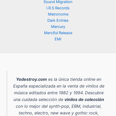
Sound Migration
a
9
0
.
a
e
:
,
I.R.S Records
l
s
3
9
Metronome
€
e
:
9
0
Dark Entries
.
r
1
,
Mercury
a
8
9
€
:
,
Merciful Release
0
.
2
9
EMI
5
0
€
,
.
0
€
0
.
€
.
Yodestroy.com
es la
única tienda online en
España especializada en la venta de vinilos de
música editados entre 1982 y 1994
. Descubre
una cuidada selección de
vinilos de colección
con lo mejor del
synth-pop, EBM, industrial,
techno, electro, new wave y gothic rock
,