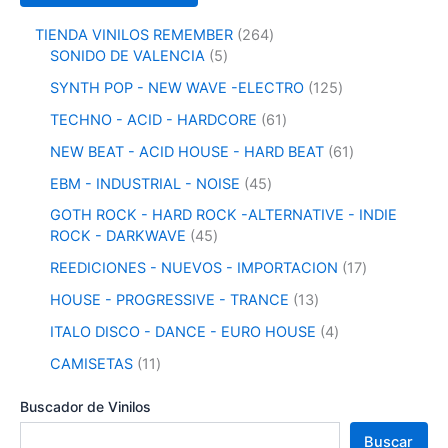
2
TIENDA VINILOS REMEMBER
264
5
6
SONIDO DE VALENCIA
5
p
4
1
SYNTH POP - NEW WAVE -ELECTRO
125
r
p
2
o
r
6
TECHNO - ACID - HARDCORE
61
5
d
o
1
p
6
NEW BEAT - ACID HOUSE - HARD BEAT
61
u
d
p
r
1
c
u
r
4
EBM - INDUSTRIAL - NOISE
45
o
p
t
c
o
5
d
r
GOTH ROCK - HARD ROCK -ALTERNATIVE - INDIE
o
t
d
p
u
o
4
ROCK - DARKWAVE
45
s
o
u
r
c
d
5
s
c
o
1
REEDICIONES - NUEVOS - IMPORTACION
17
t
u
p
t
d
7
o
c
r
1
HOUSE - PROGRESSIVE - TRANCE
13
o
u
p
s
t
o
3
s
c
r
4
ITALO DISCO - DANCE - EURO HOUSE
4
o
d
p
t
o
p
s
u
r
1
CAMISETAS
11
o
d
r
c
o
1
s
u
o
t
d
p
Buscador de Vinilos
c
d
o
u
r
t
u
Buscar
s
c
o