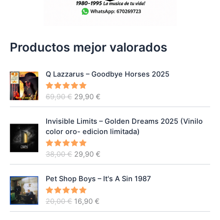
Productos mejor valorados
Q Lazzarus – Goodbye Horses 2025
E
E
69,90
€
29,90
€
Valorado
con
5.00
l
l
de 5
p
p
Invisible Limits – Golden Dreams 2025 (Vinilo
r
r
color oro- edicion limitada)
e
e
c
c
E
E
38,00
€
29,90
€
Valorado
i
i
con
5.00
l
l
de 5
o
o
p
p
o
a
Pet Shop Boys – It's A Sin 1987
r
r
r
c
e
e
i
t
E
E
20,00
€
16,90
€
Valorado
c
c
con
5.00
g
u
l
l
de 5
i
i
i
a