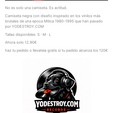
No es solo una camiseta. Es actitud.
Camiseta negra con diseño inspirado en los vinilos más
brutales de una epoca Mitica 1980-1995 que han pasado
por YODESTROY.COM
Tallas disponibles: S · M · L
Ahora solo 12.90€
haz tu pedido o llevatela gratis si tu pedido alcanza los 120€