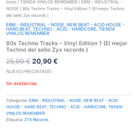
Inicio
/
TIENDA VINILOS REMEMBER
/
EBM - INDUSTRIAL -
NOISE
/ 80s Techno Tracks – Vinyl Edition 1 (El mejor Techno
del sello Zyx records )
EBM - INDUSTRIAL - NOISE
,
NEW BEAT - ACID HOUSE -
HARD BEAT
,
TECHNO - ACID - HARDCORE
,
TIENDA
VINILOS REMEMBER
80s Techno Tracks – Vinyl Edition 1 (El mejor
Techno del sello Zyx records )
El
El
25,90
€
20,90
€
precio
precio
NUEVO PRECINTADO
original
actual
Sin existencias
era:
es:
Categorías:
EBM - INDUSTRIAL - NOISE
,
NEW BEAT - ACID
25,90 €.
20,90 €.
HOUSE - HARD BEAT
,
TECHNO - ACID - HARDCORE
,
TIENDA
VINILOS REMEMBER
Etiqueta:
ZYX Records