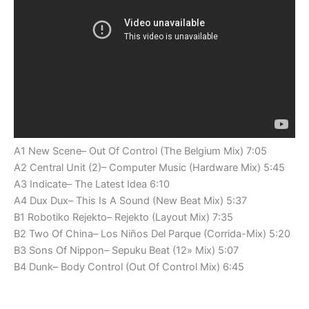
A1 New Scene– Out Of Control (The Belgium Mix) 7:05
A2 Central Unit (2)– Computer Music (Hardware Mix) 5:45
A3 Indicate– The Latest Idea 6:10
A4 Dux Dux– This Is A Sound (New Beat Mix) 5:37
B1 Robotiko Rejekto– Rejekto (Layout Mix) 7:35
B2 Two Of China– Los Niños Del Parque (Corrida-Mix) 5:20
B3 Sons Of Nippon– Sepuku Beat (12» Mix) 5:07
B4 Dunk– Body Control (Out Of Control Mix) 6:45