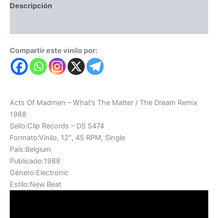
Descripción
Valoraciones (0)
Compartir este vinilo por:
Acts Of Madmen – What’s The Matter / The Dream Remix
1988
Sello:Clip Records – DS 5474
Formato:Vinilo, 12″, 45 RPM, Single
País:Belgium
Publicado:1988
Género:Electronic
Estilo:New Beat