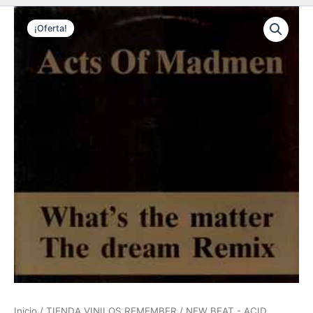
¡Oferta!
Inicio
/
TIENDA VINILOS REMEMBER
/
NEW BEAT - ACID