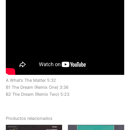
A What’s The Matter 5:32
B1 The Dream (Remix One) 3:36
B2 The Dream (Remix Two) 5:23
Productos relacionados