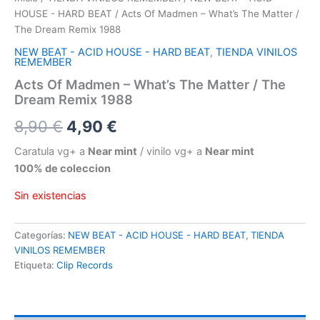
HOUSE - HARD BEAT
/ Acts Of Madmen – What’s The Matter /
The Dream Remix 1988
NEW BEAT - ACID HOUSE - HARD BEAT
,
TIENDA VINILOS
REMEMBER
Acts Of Madmen – What’s The Matter / The
Dream Remix 1988
El
El
8,90
€
4,90
€
precio
precio
Caratula vg+ a
Near mint
/ vinilo vg+ a
Near mint
100% de coleccion
original
actual
Sin existencias
era:
es:
8,90 €.
4,90 €.
Categorías:
NEW BEAT - ACID HOUSE - HARD BEAT
,
TIENDA
VINILOS REMEMBER
Etiqueta:
Clip Records