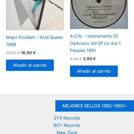
A.O.N. – Instruments Of
Major Problem – Acid Queen
Darkness (All Of Us Are 1
1988
People) 1991
El
El
19,90
€
16,90
€
precio
precio
El
El
8,90
€
2,90
€
original
actual
precio
precio
Añadir al carrito
era:
es:
original
actual
Añadir al carrito
19,90 €.
16,90 €.
era:
es:
8,90 €.
2,90 €.
MEJORES SELLOS 1982-1992>
ZYX Records
BOY Records
New Zone