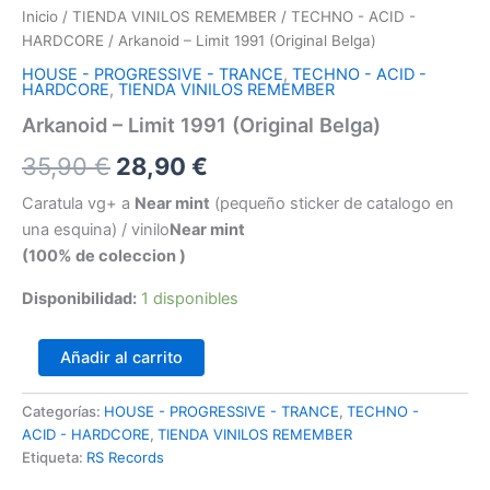
Inicio
/
TIENDA VINILOS REMEMBER
/
TECHNO - ACID -
HARDCORE
/ Arkanoid – Limit 1991 (Original Belga)
HOUSE - PROGRESSIVE - TRANCE
,
TECHNO - ACID -
HARDCORE
,
TIENDA VINILOS REMEMBER
Arkanoid – Limit 1991 (Original Belga)
El
El
35,90
€
28,90
€
precio
precio
Caratula vg+ a
Near mint
(pequeño sticker de catalogo en
una esquina) / vinilo
Near mint
original
actual
(100% de coleccion )
era:
es:
Disponibilidad:
1 disponibles
35,90 €.
28,90 €.
Arkanoid
Añadir al carrito
–
Limit
Categorías:
HOUSE - PROGRESSIVE - TRANCE
,
TECHNO -
1991
ACID - HARDCORE
,
TIENDA VINILOS REMEMBER
(Original
Belga)
Etiqueta:
RS Records
cantidad