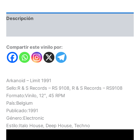
Descripción
Valoraciones (0)
Compartir este vinilo por:
Arkanoid – Limit 1991
Sello:R & S Records – RS 9108, R & S Records – RS9108
Formato:Vinilo, 12″, 45 RPM
País:Belgium
Publicado:1991
Género:Electronic
Estilo:Italo House, Deep House, Techno