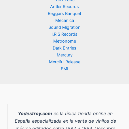
Antler Records
Beggars Banquet
Mecanica
Sound Migration
I.R.S Records
Metronome
Dark Entries
Mercury
Merciful Release
EMI
Yodestroy.com
es la
única tienda online en
España especializada en la venta de vinilos de
música editados entre 1982 y 1994
. Descubre