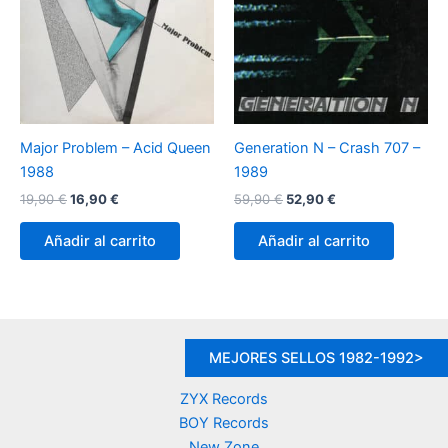
Major Problem – Acid Queen
Generation N – Crash 707 –
1988
1989
El
El
El
El
19,90
€
16,90
€
59,90
€
52,90
€
precio
precio
precio
precio
original
actual
original
actual
Añadir al carrito
Añadir al carrito
era:
es:
era:
es:
19,90 €.
16,90 €.
59,90 €.
52,90 €.
MEJORES SELLOS 1982-1992>
ZYX Records
BOY Records
New Zone