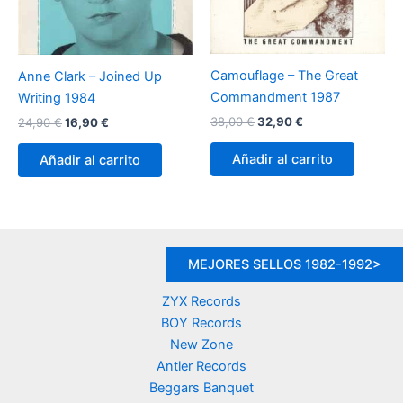
Camouflage – The Great
Anne Clark – Joined Up
Commandment 1987
Writing 1984
El
El
El
El
38,00
€
32,90
€
24,90
€
16,90
€
precio
precio
precio
precio
original
actual
original
actual
Añadir al carrito
Añadir al carrito
era:
es:
era:
es:
38,00 €.
32,90 €.
24,90 €.
16,90 €.
MEJORES SELLOS 1982-1992>
ZYX Records
BOY Records
New Zone
Antler Records
Beggars Banquet