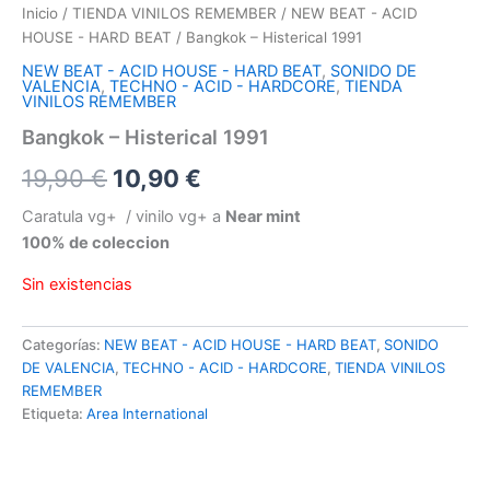
Inicio
/
TIENDA VINILOS REMEMBER
/
NEW BEAT - ACID
HOUSE - HARD BEAT
/ Bangkok – Histerical 1991
NEW BEAT - ACID HOUSE - HARD BEAT
,
SONIDO DE
VALENCIA
,
TECHNO - ACID - HARDCORE
,
TIENDA
VINILOS REMEMBER
Bangkok – Histerical 1991
El
El
19,90
€
10,90
€
precio
precio
Caratula vg+ / vinilo vg+ a
Near mint
100% de coleccion
original
actual
Sin existencias
era:
es:
19,90 €.
10,90 €.
Categorías:
NEW BEAT - ACID HOUSE - HARD BEAT
,
SONIDO
DE VALENCIA
,
TECHNO - ACID - HARDCORE
,
TIENDA VINILOS
REMEMBER
Etiqueta:
Area International