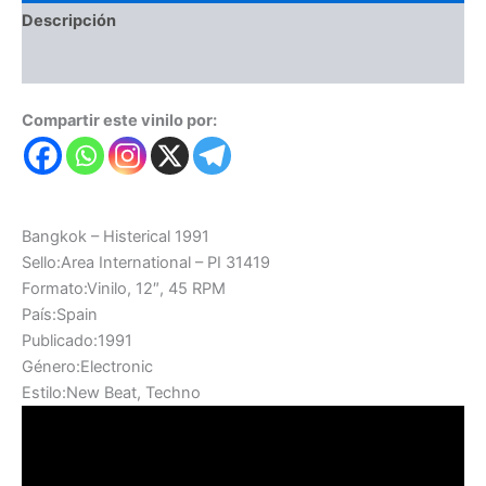
Descripción
Valoraciones (0)
Compartir este vinilo por:
Bangkok – Histerical 1991
Sello:Area International – PI 31419
Formato:Vinilo, 12″, 45 RPM
País:Spain
Publicado:1991
Género:Electronic
Estilo:New Beat, Techno