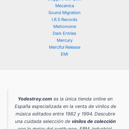
Mecanica
Sound Migration
I.R.S Records
Metronome
Dark Entries
Mercury
Merciful Release
EMI
Yodestroy.com
es la
única tienda online en
España especializada en la venta de vinilos de
música editados entre 1982 y 1994
. Descubre
una cuidada selección de
vinilos de colección
con lo mejor del
synth-pop, EBM, industrial,