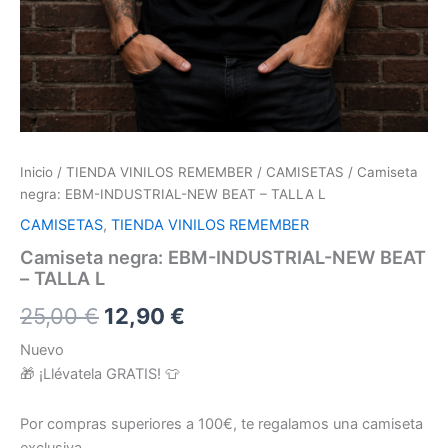
Inicio
/
TIENDA VINILOS REMEMBER
/
CAMISETAS
/ Camiseta
negra: EBM-INDUSTRIAL-NEW BEAT – TALLA L
CAMISETAS
,
TIENDA VINILOS REMEMBER
Camiseta negra: EBM-INDUSTRIAL-NEW BEAT
– TALLA L
El
El
25,00
€
12,90
€
precio
precio
Nuevo
🎁 ¡Llévatela GRATIS! 👕
original
actual
era:
es:
Por compras superiores a 100€, te regalamos una camiseta
exclusiva.