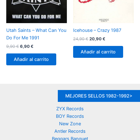
Utah Saints – What Can You
Icehouse – Crazy 1987
Do For Me 1991
El
El
24,90
€
20,90
€
precio
precio
El
El
9,90
€
6,90
€
original
actual
precio
precio
Añadir al carrito
era:
es:
original
actual
Añadir al carrito
24,90 €.
20,90 €.
era:
es:
9,90 €.
6,90 €.
MEJORES SELLOS 1982-1992>
ZYX Records
BOY Records
New Zone
Antler Records
Beggars Banquet