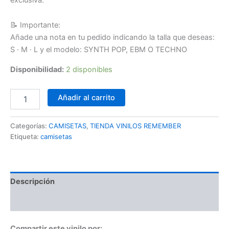
25,00 €.
12,90 €.
📝 Importante:
Añade una nota en tu pedido indicando la talla que deseas:
S · M · L y el modelo: SYNTH POP, EBM O TECHNO
Disponibilidad:
2 disponibles
Camiseta
Añadir al carrito
negra:
EBM-
INDUSTRIAL-
Categorías:
CAMISETAS
,
TIENDA VINILOS REMEMBER
NEW
Etiqueta:
camisetas
BEAT
-
TALLA
L
Descripción
cantidad
Valoraciones (0)
Compartir este vinilo por: