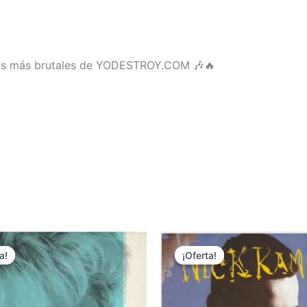
ilos más brutales de YODESTROY.COM 🎶🔥
a!
a!
¡Oferta!
¡Oferta!