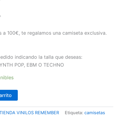
precio

l
actual
es:
 a 100€, te regalamos una camiseta exclusiva.
€.
12,90 €.
edido indicando la talla que deseas:
o: SYNTH POP, EBM O TECHNO
nibles
arrito
TIENDA VINILOS REMEMBER
Etiqueta:
camisetas