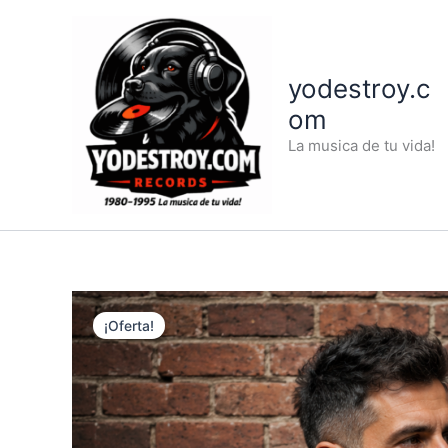
Ir
al
contenido
yodestroy.c
om
La musica de tu vida!
¡Oferta!