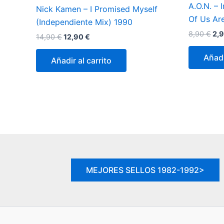
A.O.N. – 
Nick Kamen – I Promised Myself
Of Us Are
(Independiente Mix) 1990
El
8,90
€
2,
El
El
14,90
€
12,90
€
pre
precio
precio
ori
original
actual
Añadi
Añadir al carrito
era
era:
es:
8,9
14,90 €.
12,90 €.
MEJORES SELLOS 1982-1992>