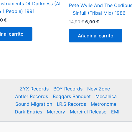
Instruments Of Darkness (All
Pete Wylie And The Oedipu
 1 People) 1991
– Sinful! (Tribal Mix) 1986
El
90
€
El
El
14,90
€
6,90
€
cio
precio
precio
precio
ginal
actual
original
actual
r al carrito
Añadir al carrito
:
es:
era:
es:
0 €.
2,90 €.
14,90 €.
6,90 €.
ZYX Records
BOY Records
New Zone
Antler Records
Beggars Banquet
Mecanica
Sound Migration
I.R.S Records
Metronome
Dark Entries
Mercury
Merciful Release
EMI