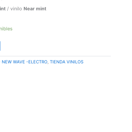
precio
int
/ vinilo
Near mint
l
actual
nibles
es:
€.
32,90 €.
- NEW WAVE -ELECTRO
,
TIENDA VINILOS