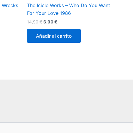
s Wrecks
The Icicle Works – Who Do You Want
For Your Love 1986
El
El
14,90
€
6,90
€
precio
precio
original
actual
Añadir al carrito
era:
es:
14,90 €.
6,90 €.