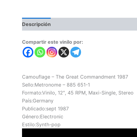
Descripción
Valoraciones (0)
Compartir este vinilo por:
Camouflage – The Great Commandment 1987
Sello:Metronome – 885 651-1
Formato:Vinilo, 12″, 45 RPM, Maxi-Single, Stereo
País:Germany
Publicado:sept 1987
Género:Electronic
Estilo:Synth-pop