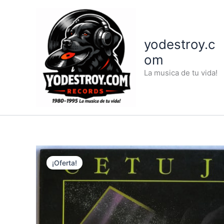
Ir
al
contenido
yodestroy.c
om
La musica de tu vida!
¡Oferta!