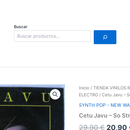
Buscar
Inicio
/
TIENDA VINILOS
ELECTRO
/ Cetu Javu – 
SYNTH POP - NEW WA
Cetu Javu – So St
El
29,90
€
20,90