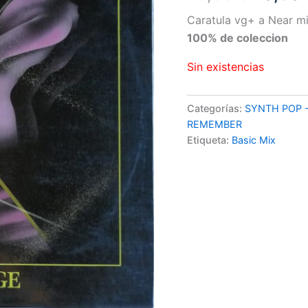
precio
Caratula vg+ a Near mi
100% de coleccion
origina
Sin existencias
era:
29,90 
Categorías:
SYNTH POP 
REMEMBER
Etiqueta:
Basic Mix