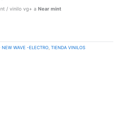
precio
nt / vinilo vg+ a
Near mint
l
actual
es:
€.
20,90 €.
- NEW WAVE -ELECTRO
,
TIENDA VINILOS