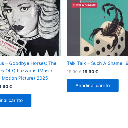
us – Goodbye Horses: The
Talk Talk – Such A Shame 1
es Of Q Lazzarus (Music
El
El
19,90
€
16,90
€
precio
precio
 Motion Picture) 2025
original
actual
Añadir al carrito
El
9,90
€
era:
es:
ecio
precio
19,90 €.
16,90 €.
iginal
actual
r al carrito
a:
es:
,00 €.
39,90 €.