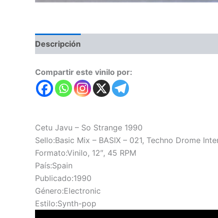
Descripción
Valoraciones (0)
Compartir este vinilo por:
Cetu Javu – So Strange 1990
Sello:Basic Mix – BASIX – 021, Techno Drome I
Formato:Vinilo, 12″, 45 RPM
País:Spain
Publicado:1990
Género:Electronic
Estilo:Synth-pop