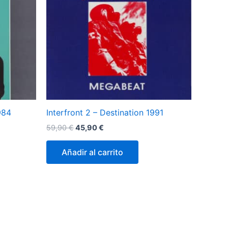
984
Interfront 2 ‎– Destination 1991
El
El
59,90
€
45,90
€
precio
precio
original
actual
Añadir al carrito
era:
es:
59,90 €.
45,90 €.