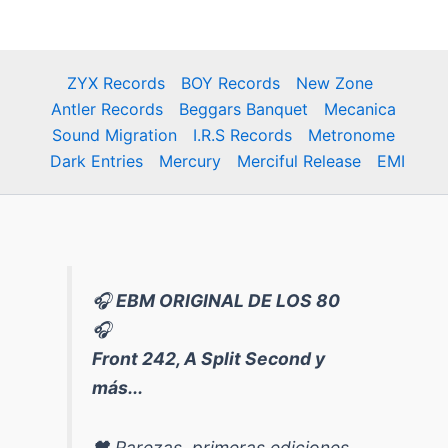
ZYX Records
BOY Records
New Zone
Antler Records
Beggars Banquet
Mecanica
Sound Migration
I.R.S Records
Metronome
Dark Entries
Mercury
Merciful Release
EMI
🎧
EBM ORIGINAL DE LOS 80
🎧
Front 242, A Split Second y
más...
🖤 Rarezas, primeras ediciones