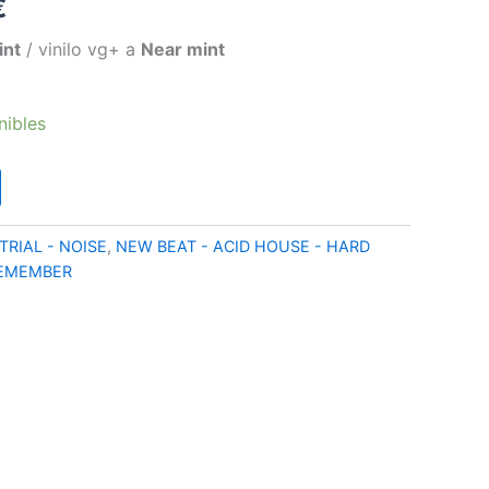
El
€
precio
int
/ vinilo vg+ a
Near mint
l
actual
nibles
es:
€.
15,90 €.
TRIAL - NOISE
,
NEW BEAT - ACID HOUSE - HARD
REMEMBER