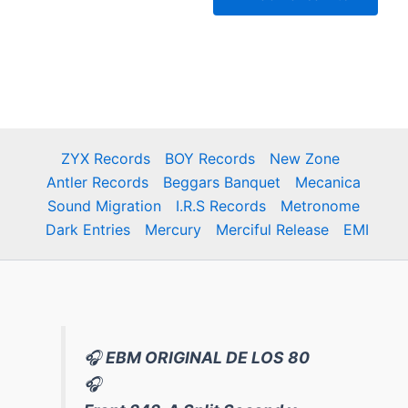
38,00 €.
32,90 €.
ZYX Records
BOY Records
New Zone
Antler Records
Beggars Banquet
Mecanica
Sound Migration
I.R.S Records
Metronome
Dark Entries
Mercury
Merciful Release
EMI
🎧
EBM ORIGINAL DE LOS 80
🎧