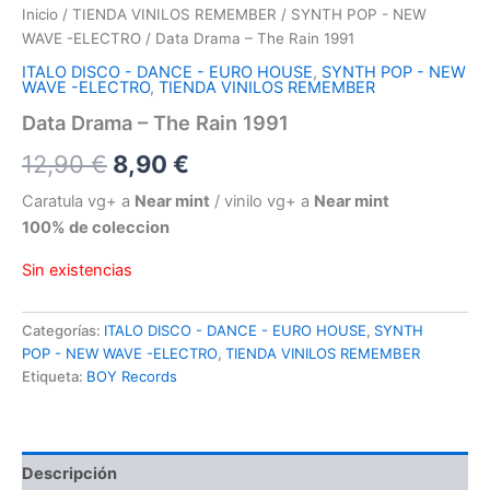
Inicio
/
TIENDA VINILOS REMEMBER
/
SYNTH POP - NEW
WAVE -ELECTRO
/ Data Drama – The Rain 1991
ITALO DISCO - DANCE - EURO HOUSE
,
SYNTH POP - NEW
WAVE -ELECTRO
,
TIENDA VINILOS REMEMBER
Data Drama – The Rain 1991
El
El
12,90
€
8,90
€
precio
precio
Caratula vg+ a
Near mint
/ vinilo vg+ a
Near mint
100% de coleccion
original
actual
Sin existencias
era:
es:
12,90 €.
8,90 €.
Categorías:
ITALO DISCO - DANCE - EURO HOUSE
,
SYNTH
POP - NEW WAVE -ELECTRO
,
TIENDA VINILOS REMEMBER
Etiqueta:
BOY Records
Descripción