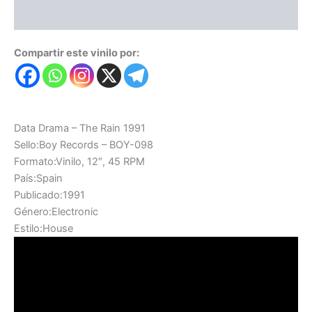
Valoraciones (0)
Compartir este vinilo por:
Data Drama – The Rain 1991
Sello:Boy Records – BOY-098
Formato:Vinilo, 12″, 45 RPM
País:Spain
Publicado:1991
Género:Electronic
Estilo:House