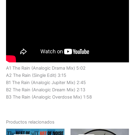
A1 The Rain (Analogic Drama Mix) 5:02
A2 The Rain (Single Edit) 3:15
B1 The Rain (Analogic Jupiter Mix) 2:45
B2 The Rain (Analogic Dream Mix) 2:13
B3 The Rain (Analogic Overdose Mix) 1:58
Productos relacionados