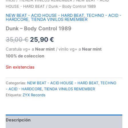
Inicio
/
TIENDA VINILOS REMEMBER
/
NEW BEAT - ACID
HOUSE - HARD BEAT
/ Dunk – Body Control 1989
NEW BEAT - ACID HOUSE - HARD BEAT
,
TECHNO - ACID -
HARDCORE
,
TIENDA VINILOS REMEMBER
Dunk – Body Control 1989
El
El
35,00
€
25,90
€
precio
precio
Caratula vg+ a
Near mint
/ vinilo vg+ a
Near mint
100% de coleccion
original
actual
Sin existencias
era:
es:
35,00 €.
25,90 €.
Categorías:
NEW BEAT - ACID HOUSE - HARD BEAT
,
TECHNO
- ACID - HARDCORE
,
TIENDA VINILOS REMEMBER
Etiqueta:
ZYX Records
Descripción