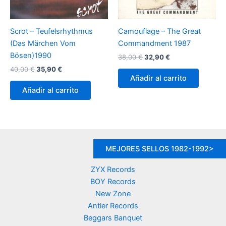
Scrot – Teufelsrhythmus
Camouflage – The Great
(Das Märchen Vom
Commandment 1987
Bösen)1990
El
El
38,00
€
32,90
€
precio
precio
El
El
40,00
€
35,90
€
original
actual
precio
precio
Añadir al carrito
era:
es:
original
actual
Añadir al carrito
38,00 €.
32,90 €.
era:
es:
40,00 €.
35,90 €.
MEJORES SELLOS 1982-1992>
ZYX Records
BOY Records
New Zone
Antler Records
Beggars Banquet