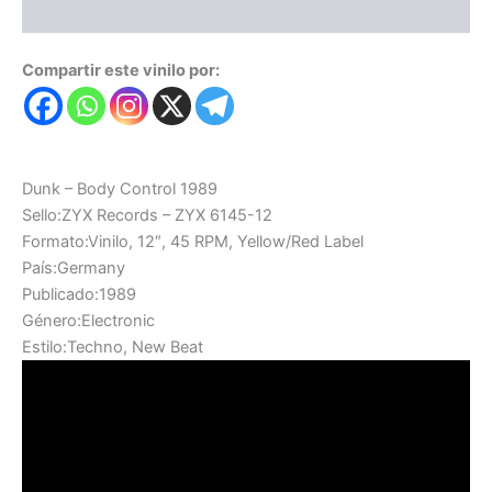
Valoraciones (0)
Compartir este vinilo por:
Dunk – Body Control 1989
Sello:ZYX Records – ZYX 6145-12
Formato:Vinilo, 12″, 45 RPM, Yellow/Red Label
País:Germany
Publicado:1989
Género:Electronic
Estilo:Techno, New Beat