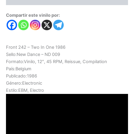
Compartir este vinilo por:
Front 242 – Two In One 1986
Sello:New Dance – ND 009
Formato:Vinilo, 12″, 45 RPM, Reissue, Compilation
País:Belgium
Publicado:1986
Género:Electronic
Estilo:EBM, Electro