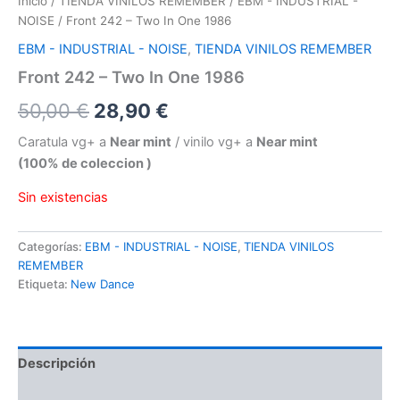
Inicio
/
TIENDA VINILOS REMEMBER
/
EBM - INDUSTRIAL -
NOISE
/ Front 242 – Two In One 1986
EBM - INDUSTRIAL - NOISE
,
TIENDA VINILOS REMEMBER
Front 242 – Two In One 1986
El
El
50,00
€
28,90
€
precio
precio
Caratula vg+ a
Near mint
/ vinilo vg+ a
Near mint
(100% de coleccion )
original
actual
Sin existencias
era:
es:
50,00 €.
28,90 €.
Categorías:
EBM - INDUSTRIAL - NOISE
,
TIENDA VINILOS
REMEMBER
Etiqueta:
New Dance
Descripción
Valoraciones (0)