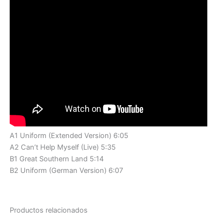
A1 Uniform (Extended Version) 6:05
A2 Can’t Help Myself (Live) 5:35
B1 Great Southern Land 5:14
B2 Uniform (German Version) 6:07
Productos relacionados