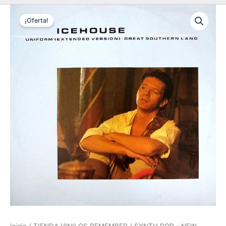
¡Oferta!
Inicio
/
TIENDA VINILOS REMEMBER
/
SYNTH POP - NEW