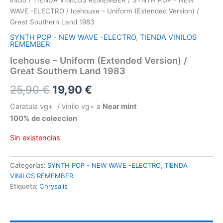
WAVE -ELECTRO
/ Icehouse – Uniform (Extended Version) /
Great Southern Land 1983
SYNTH POP - NEW WAVE -ELECTRO
,
TIENDA VINILOS
REMEMBER
Icehouse – Uniform (Extended Version) /
Great Southern Land 1983
El
El
25,90
€
19,90
€
precio
precio
Caratula vg+ / vinilo vg+ a
Near mint
100% de coleccion
original
actual
Sin existencias
era:
es:
25,90 €.
19,90 €.
Categorías:
SYNTH POP - NEW WAVE -ELECTRO
,
TIENDA
VINILOS REMEMBER
Etiqueta:
Chrysalis