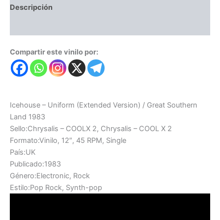
Descripción
Valoraciones (0)
Compartir este vinilo por:
Icehouse – Uniform (Extended Version) / Great Southern
Land 1983
Sello:Chrysalis – COOLX 2, Chrysalis – COOL X 2
Formato:Vinilo, 12″, 45 RPM, Single
País:UK
Publicado:1983
Género:Electronic, Rock
Estilo:Pop Rock, Synth-pop