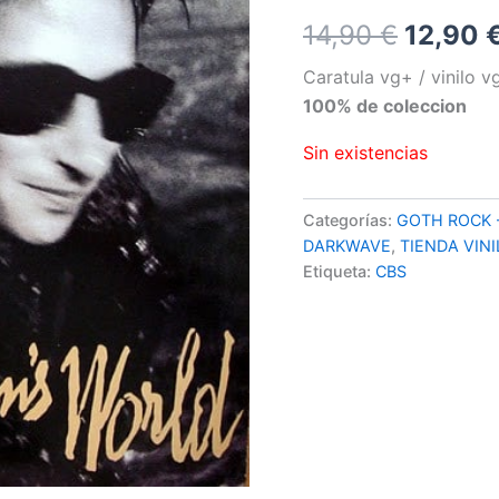
El
14,90
€
12,90
precio
Caratula vg+ / vinilo 
100% de coleccion
origina
Sin existencias
era:
14,90 €
Categorías:
GOTH ROCK -
DARKWAVE
,
TIENDA VIN
Etiqueta:
CBS