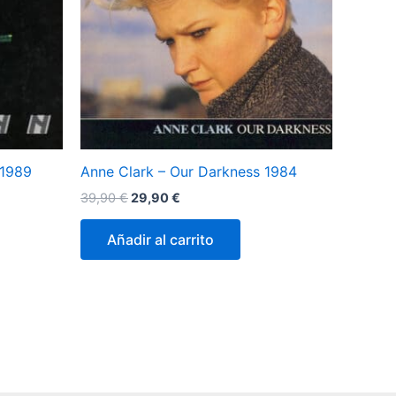
 1989
Anne Clark – Our Darkness 1984
El
El
39,90
€
29,90
€
precio
precio
original
actual
Añadir al carrito
era:
es:
39,90 €.
29,90 €.