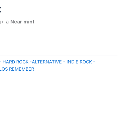
El
€
precio
vg+ a
Near mint
l
actual
es:
.
12,90 €.
 HARD ROCK -ALTERNATIVE - INDIE ROCK -
ILOS REMEMBER