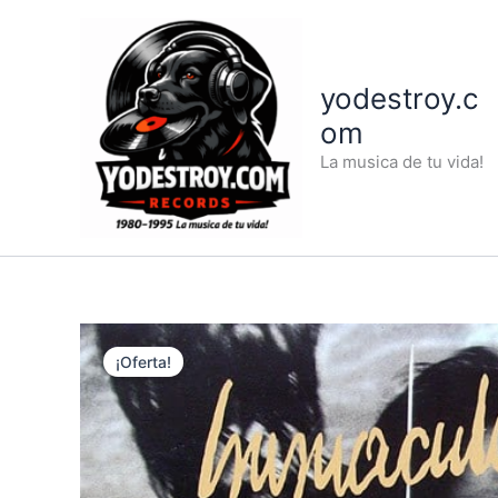
Ir
al
contenido
yodestroy.c
om
La musica de tu vida!
¡Oferta!