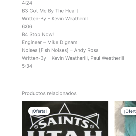
4:24
B3 Got Me By The Heart
Written-By – Kevin Weatherill
6:06
B4 Stop Now!
Engineer – Mike Dignam
Noises [Fish Noises] – Andy Ross
Written-By – Kevin Weatherill, Paul Weatherill
5:34
Productos relacionados
¡Oferta!
¡Oferta!
¡Ofert
¡Ofert