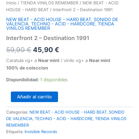
Inicio
/
TIENDA VINILOS REMEMBER
/
NEW BEAT - ACID
HOUSE - HARD BEAT
/ Interfront 2 ‎– Destination 1991
NEW BEAT - ACID HOUSE - HARD BEAT
,
SONIDO DE
VALENCIA
,
TECHNO - ACID - HARDCORE
,
TIENDA
VINILOS REMEMBER
Interfront 2 ‎– Destination 1991
El
El
59,90
€
45,90
€
precio
precio
Caratula vg+ a
Near mint
/ vinilo vg+ a
Near mint
100% de coleccion
original
actual
Disponibilidad:
1 disponibles
era:
es:
59,90 €.
45,90 €.
Interfront
Añadir al carrito
2
‎–
Categorías:
NEW BEAT - ACID HOUSE - HARD BEAT
,
SONIDO
Destination
DE VALENCIA
,
TECHNO - ACID - HARDCORE
,
TIENDA VINILOS
1991
cantidad
REMEMBER
Etiqueta:
Invisible Records