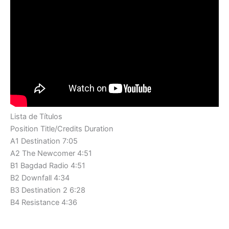
Lista de Títulos
Position Title/Credits Duration
A1 Destination 7:05
A2 The Newcomer 4:51
B1 Bagdad Radio 4:51
B2 Downfall 4:34
B3 Destination 2 6:28
B4 Resistance 4:36