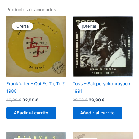
Productos relacionados
¡Oferta!
¡Oferta!
¡Oferta!
¡Oferta!
Frankfurter – Qui Es Tu, Toi?
Toss ‎– Saleperyckonrayach
1988
1991
El
El
El
El
40,00
€
32,90
€
39,90
€
29,90
€
precio
precio
precio
precio
original
actual
original
actual
Añadir al carrito
Añadir al carrito
era:
es:
era:
es:
40,00 €.
32,90 €.
39,90 €.
29,90 €.