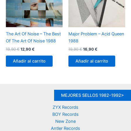
The Art Of Noise – The Best
Major Problem – Acid Queen
Of The Art Of Noise 1988
1988
El
El
El
El
19,90
€
12,90
€
19,90
€
16,90
€
precio
precio
precio
precio
original
actual
original
actual
Añadir al carrito
Añadir al carrito
era:
es:
era:
es:
19,90 €.
12,90 €.
19,90 €.
16,90 €.
MEJORES SELLOS 1982-1992>
ZYX Records
BOY Records
New Zone
Antler Records