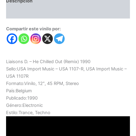
Descripción
Valoraciones (0)
Compartir este vinilo por:
Liaisons D. – He Chilled Out (Remix) 1990
Sello:USA Import Music – USA 1107-R, USA Import Music –
USA 1107R
Formato:Vinilo, 12″, 45 RPM, Stereo
País:Belgium
Publicado:1990
Género:Electronic
Estilo:Trance, Techno