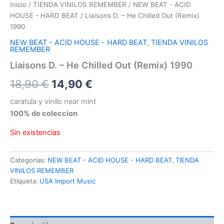
Inicio
/
TIENDA VINILOS REMEMBER
/
NEW BEAT - ACID
HOUSE - HARD BEAT
/ Liaisons D. – He Chilled Out (Remix)
1990
NEW BEAT - ACID HOUSE - HARD BEAT
,
TIENDA VINILOS
REMEMBER
Liaisons D. – He Chilled Out (Remix) 1990
El
El
18,90
€
14,90
€
precio
precio
caratula y vinilo near mint
100% de coleccion
original
actual
Sin existencias
era:
es:
18,90 €.
14,90 €.
Categorías:
NEW BEAT - ACID HOUSE - HARD BEAT
,
TIENDA
VINILOS REMEMBER
Etiqueta:
USA Import Music