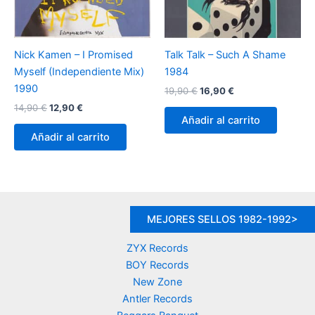
Nick Kamen – I Promised
Talk Talk – Such A Shame
Myself (Independiente Mix)
1984
1990
El
El
19,90
€
16,90
€
precio
precio
El
El
14,90
€
12,90
€
original
actual
precio
precio
Añadir al carrito
era:
es:
original
actual
Añadir al carrito
19,90 €.
16,90 €.
era:
es:
14,90 €.
12,90 €.
MEJORES SELLOS 1982-1992>
ZYX Records
BOY Records
New Zone
Antler Records