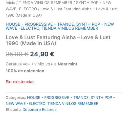
Inicio
/
TIENDA VINILOS REMEMBER
/
SYNTH POP - NEW
WAVE -ELECTRO
/ Love & Lust Featuring Aisha – Love & Lust
1990 (Made in USA)
HOUSE - PROGRESSIVE - TRANCE
,
SYNTH POP - NEW
WAVE -ELECTRO
,
TIENDA VINILOS REMEMBER
Love & Lust Featuring Aisha – Love & Lust
1990 (Made in USA)
El
El
35,00
€
24,90
€
precio
precio
Caratula vg+ / vinilo vg+ a
Near mint
100% de coleccion
original
actual
Sin existencias
era:
es:
35,00 €.
24,90 €.
Categorías:
HOUSE - PROGRESSIVE - TRANCE
,
SYNTH POP -
NEW WAVE -ELECTRO
,
TIENDA VINILOS REMEMBER
Etiqueta:
Debonaire Records