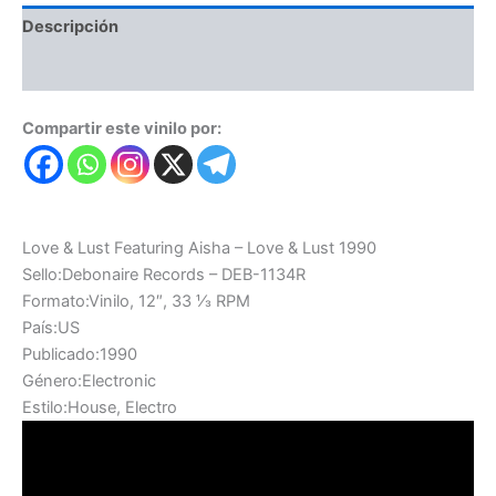
Descripción
Valoraciones (0)
Compartir este vinilo por:
Love & Lust Featuring Aisha – Love & Lust 1990
Sello:Debonaire Records – DEB-1134R
Formato:Vinilo, 12″, 33 ⅓ RPM
País:US
Publicado:1990
Género:Electronic
Estilo:House, Electro