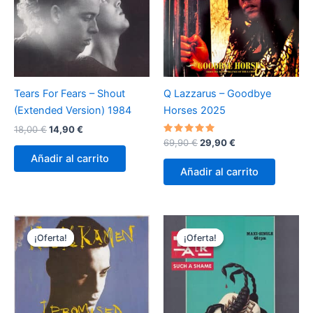
Tears For Fears – Shout
Q Lazzarus – Goodbye
(Extended Version) 1984
Horses 2025
El
El
18,00
€
14,90
€
precio
precio
Valorado
El
El
69,90
€
29,90
€
con
original
actual
precio
precio
Añadir al carrito
5.00
era:
es:
original
actual
de 5
Añadir al carrito
18,00 €.
14,90 €.
era:
es:
69,90 €.
29,90 €.
¡Oferta!
¡Oferta!
¡Oferta!
¡Oferta!