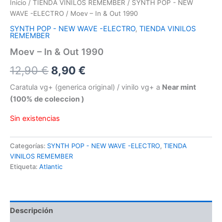
Inicio
/
TIENDA VINILOS REMEMBER
/
SYNTH POP - NEW
WAVE -ELECTRO
/ Moev – In & Out 1990
SYNTH POP - NEW WAVE -ELECTRO
,
TIENDA VINILOS
REMEMBER
Moev – In & Out 1990
El
El
12,90
€
8,90
€
precio
precio
Caratula vg+ (generica original) / vinilo vg+ a
Near mint
(100% de coleccion )
original
actual
Sin existencias
era:
es:
12,90 €.
8,90 €.
Categorías:
SYNTH POP - NEW WAVE -ELECTRO
,
TIENDA
VINILOS REMEMBER
Etiqueta:
Atlantic
Descripción