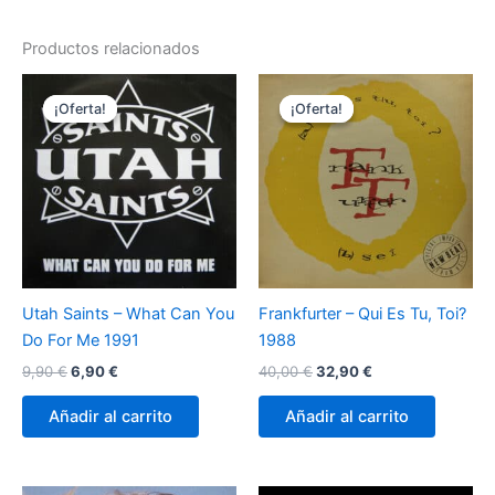
Productos relacionados
¡Oferta!
¡Oferta!
¡Oferta!
¡Oferta!
Utah Saints – What Can You
Frankfurter – Qui Es Tu, Toi?
Do For Me 1991
1988
El
El
El
El
9,90
€
6,90
€
40,00
€
32,90
€
precio
precio
precio
precio
original
actual
original
actual
Añadir al carrito
Añadir al carrito
era:
es:
era:
es:
9,90 €.
6,90 €.
40,00 €.
32,90 €.