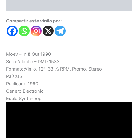
Valoraciones (0)
Compartir este vinilo por:
Moev – In & Out 1990
Sello:Atlantic – DMD 1533
Formato:Vinilo, 12″, 33 ⅓ RPM, Promo, Stereo
País:US
Publicado:1990
Género:Electronic
Estilo:Synth-pop