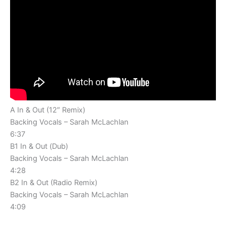
A In & Out (12″ Remix)
Backing Vocals – Sarah McLachlan
6:37
B1 In & Out (Dub)
Backing Vocals – Sarah McLachlan
4:28
B2 In & Out (Radio Remix)
Backing Vocals – Sarah McLachlan
4:09