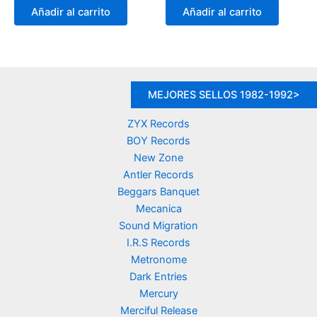
original
actual
original
actual
Añadir al carrito
Añadir al carrito
era:
es:
era:
es:
19,90 €.
16,90 €.
19,90 €.
14,90 €.
MEJORES SELLOS 1982-1992>
ZYX Records
BOY Records
New Zone
Antler Records
Beggars Banquet
Mecanica
Sound Migration
I.R.S Records
Metronome
Dark Entries
Mercury
Merciful Release