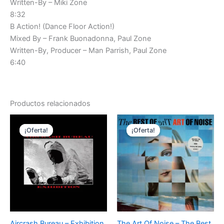
Written-By – Miki Zone
8:32
B Action! (Dance Floor Action!)
Mixed By – Frank Buonadonna, Paul Zone
Written-By, Producer – Man Parrish, Paul Zone
6:40
Productos relacionados
¡Oferta!
¡Oferta!
¡Oferta!
¡Oferta!
Aircrash Bureau – Exhibition
The Art Of Noise – The Best