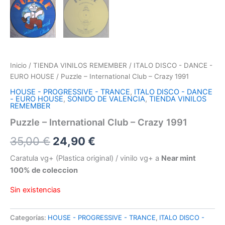
Inicio
/
TIENDA VINILOS REMEMBER
/
ITALO DISCO - DANCE -
EURO HOUSE
/ Puzzle – International Club – Crazy 1991
HOUSE - PROGRESSIVE - TRANCE
,
ITALO DISCO - DANCE
- EURO HOUSE
,
SONIDO DE VALENCIA
,
TIENDA VINILOS
REMEMBER
Puzzle – International Club – Crazy 1991
El
El
35,00
€
24,90
€
precio
precio
Caratula vg+ (Plastica original) / vinilo vg+ a
Near mint
100% de coleccion
original
actual
Sin existencias
era:
es:
35,00 €.
24,90 €.
Categorías:
HOUSE - PROGRESSIVE - TRANCE
,
ITALO DISCO -