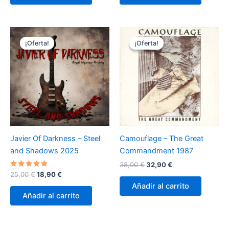
14,90 €.
12,90 €.
14,90 €.
9,90 €.
¡Oferta!
¡Oferta!
¡Oferta!
¡Oferta!
Javier Of Darkness – Steel
Camouflage – The Great
and Shadows 2025
Commandment 1987
El
El
38,00
€
32,90
€
precio
precio
Valorado
El
El
25,00
€
18,90
€
con
original
actual
precio
precio
Añadir al carrito
5.00
era:
es:
original
actual
de 5
Añadir al carrito
38,00 €.
32,90 €.
era:
es:
25,00 €.
18,90 €.