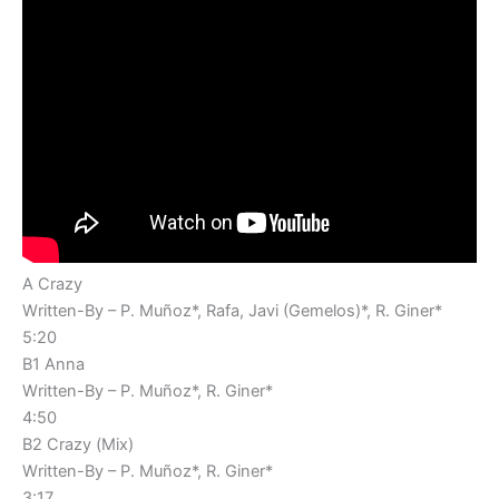
A Crazy
Written-By – P. Muñoz*, Rafa, Javi (Gemelos)*, R. Giner*
5:20
B1 Anna
Written-By – P. Muñoz*, R. Giner*
4:50
B2 Crazy (Mix)
Written-By – P. Muñoz*, R. Giner*
3:17