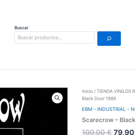
Buscar
Inicio
/
TIENDA VINILOS
Black Door 1989
EBM - INDUSTRIAL - N
Scarecrow – Blac
El
100,00
€
79,9