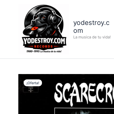
Ir
al
contenido
yodestroy.c
om
La musica de tu vida!
¡Oferta!