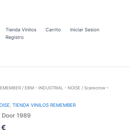
Tienda Vinilos
Carrito
Iniciar Sesion
Registro
 REMEMBER
/
EBM - INDUSTRIAL - NOISE
/ Scarecrow –
OISE
,
TIENDA VINILOS REMEMBER
k Door 1989
El
0
€