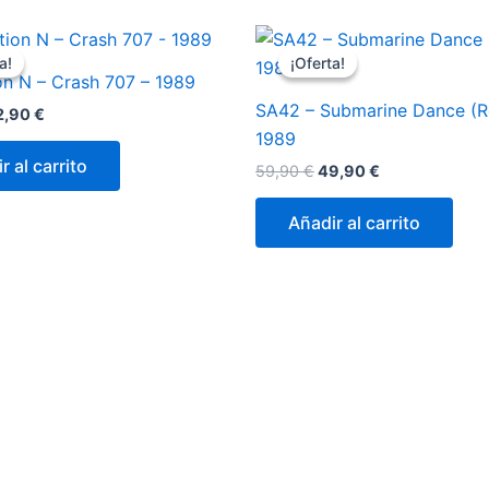
a!
a!
¡Oferta!
¡Oferta!
on N – Crash 707 – 1989
SA42 – Submarine Dance (R
El
2,90
€
ecio
precio
1989
iginal
actual
r al carrito
El
El
59,90
€
49,90
€
a:
es:
precio
precio
,90 €.
52,90 €.
original
actual
Añadir al carrito
era:
es:
59,90 €.
49,90 €.