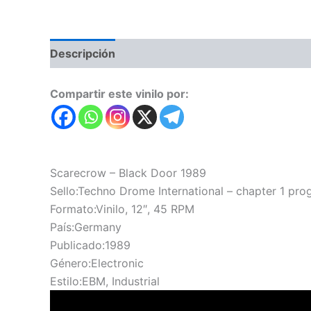
Descripción
Valoraciones (0)
Compartir este vinilo por:
Scarecrow – Black Door 1989
Sello:Techno Drome International – chapter 1 pr
Formato:Vinilo, 12″, 45 RPM
País:Germany
Publicado:1989
Género:Electronic
Estilo:EBM, Industrial