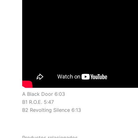
A Black Door 6:03
B1 R.O.E. 5:47
B2 Revolting Silence 6:13
Productos relacionados