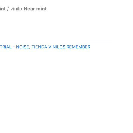
o
precio
int
/ vinilo
Near mint
al
actual
es:
0 €.
79,90 €.
TRIAL - NOISE
,
TIENDA VINILOS REMEMBER