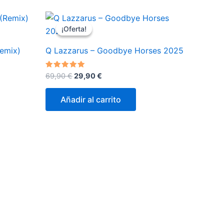
¡Oferta!
¡Oferta!
emix)
Q Lazzarus – Goodbye Horses 2025
El
El
Valorado
69,90
€
29,90
€
con
precio
precio
5.00
original
actual
de 5
Añadir al carrito
era:
es:
69,90 €.
29,90 €.