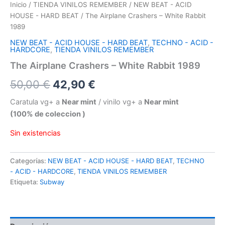
Inicio
/
TIENDA VINILOS REMEMBER
/
NEW BEAT - ACID
HOUSE - HARD BEAT
/ The Airplane Crashers – White Rabbit
1989
NEW BEAT - ACID HOUSE - HARD BEAT
,
TECHNO - ACID -
HARDCORE
,
TIENDA VINILOS REMEMBER
The Airplane Crashers – White Rabbit 1989
El
El
50,00
€
42,90
€
precio
precio
Caratula vg+ a
Near mint
/ vinilo vg+ a
Near mint
(100% de coleccion )
original
actual
Sin existencias
era:
es:
50,00 €.
42,90 €.
Categorías:
NEW BEAT - ACID HOUSE - HARD BEAT
,
TECHNO
- ACID - HARDCORE
,
TIENDA VINILOS REMEMBER
Etiqueta:
Subway