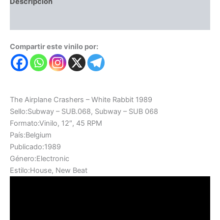
Descripción
Valoraciones (0)
Compartir este vinilo por:
The Airplane Crashers – White Rabbit 1989
Sello:Subway – SUB.068, Subway – SUB 068
Formato:Vinilo, 12″, 45 RPM
País:Belgium
Publicado:1989
Género:Electronic
Estilo:House, New Beat