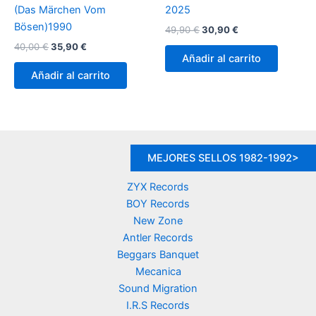
(Das Märchen Vom
2025
Bösen)1990
El
El
49,90
€
30,90
€
precio
precio
El
El
40,00
€
35,90
€
original
actual
precio
precio
Añadir al carrito
era:
es:
original
actual
Añadir al carrito
49,90 €.
30,90 €.
era:
es:
40,00 €.
35,90 €.
MEJORES SELLOS 1982-1992>
ZYX Records
BOY Records
New Zone
Antler Records
Beggars Banquet
Mecanica
Sound Migration
I.R.S Records