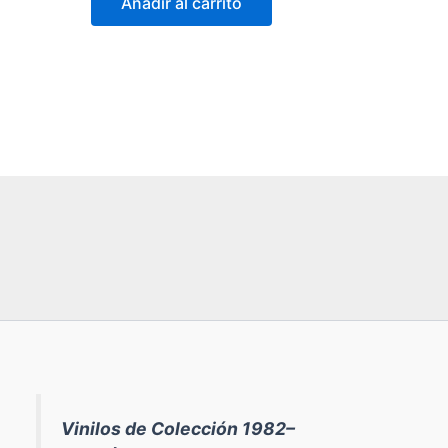
Añadir al carrito
era:
es:
59,90 €.
39,90 €.
Vinilos de Colección 1982–