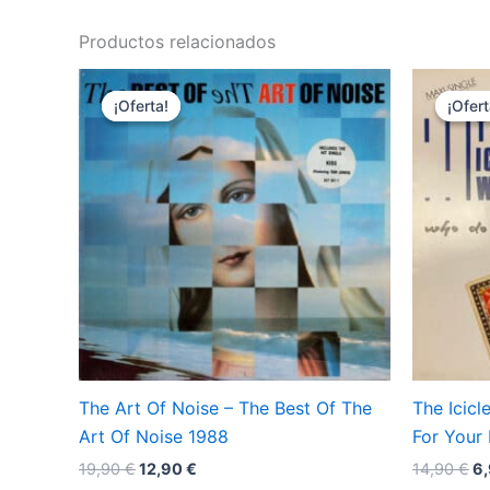
Productos relacionados
¡Oferta!
¡Oferta!
¡Ofert
¡Ofert
The Art Of Noise – The Best Of The
The Icic
Art Of Noise 1988
For Your
El
El
El
19,90
€
12,90
€
14,90
€
6
precio
precio
pr