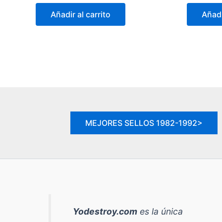
original
actual
or
Añadir al carrito
Añadi
era:
es:
er
19,90 €.
12,90 €.
14
MEJORES SELLOS 1982-1992>
Yodestroy.com
es la
única