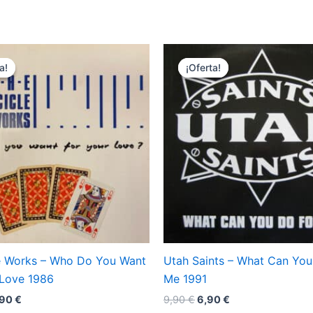
a!
a!
¡Oferta!
¡Oferta!
le Works – Who Do You Want
Utah Saints – What Can You
 Love 1986
Me 1991
El
El
El
,90
€
9,90
€
6,90
€
ecio
precio
precio
precio