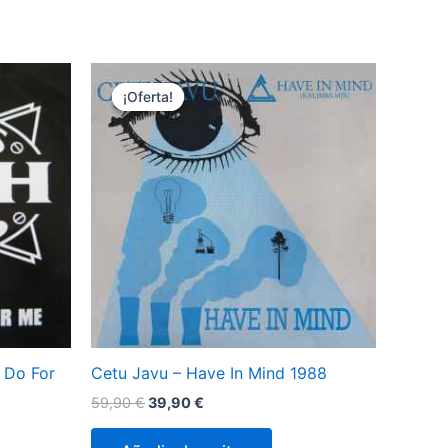
¡Oferta!
¡Oferta!
 Do For
Cetu Javu – Have In Mind 1988
El
El
59,90
€
39,90
€
precio
precio
original
actual