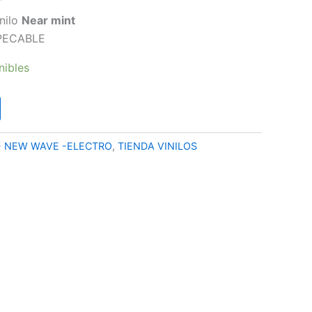
precio
inilo
Near mint
PECABLE
l
actual
nibles
es:
€.
19,90 €.
- NEW WAVE -ELECTRO
,
TIENDA VINILOS