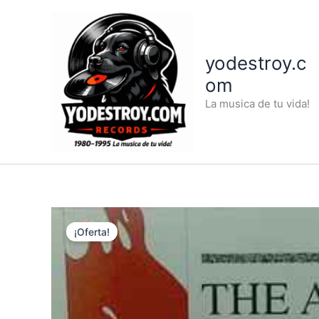
Ir
al
contenido
yodestroy.c
om
La musica de tu vida!
¡Oferta!