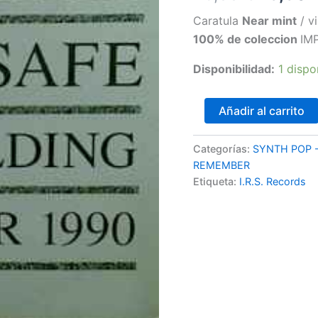
precio
Caratula
Near mint
/ v
100% de coleccion
IM
origina
Disponibilidad:
1 dispo
era:
25,00 
The
Añadir al carrito
Alarm
–
Unsafe
Categorías:
SYNTH POP 
Building
REMEMBER
Year
Etiqueta:
I.R.S. Records
1990
cantidad