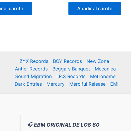
iginal
actual
original
actual
r al carrito
Añadir al carrito
a:
es:
era:
es:
,90 €.
6,90 €.
9,90 €.
6,90 €.
ZYX Records
BOY Records
New Zone
Antler Records
Beggars Banquet
Mecanica
Sound Migration
I.R.S Records
Metronome
Dark Entries
Mercury
Merciful Release
EMI
🎧
EBM ORIGINAL DE LOS 80