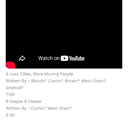
A Less Cities, More Moving People
Written-By – Woods*, Curnin*, Brown*, West-Oram*,
Greenall*
7:09
B Deeper & Deeper
Written-By – Curnin*, West-Oram*
6:30