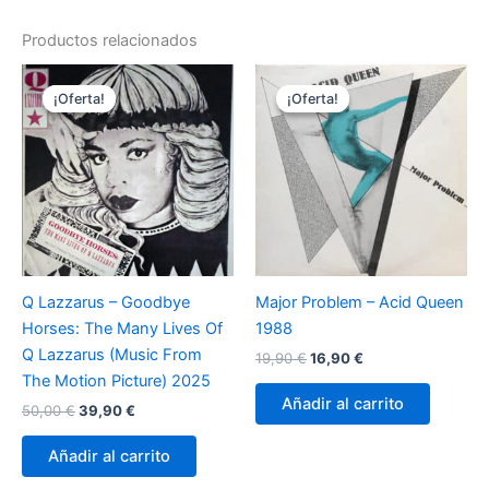
Productos relacionados
¡Oferta!
¡Oferta!
¡Oferta!
¡Oferta!
Q Lazzarus – Goodbye
Major Problem – Acid Queen
Horses: The Many Lives Of
1988
Q Lazzarus (Music From
El
El
19,90
€
16,90
€
precio
precio
The Motion Picture) 2025
original
actual
Añadir al carrito
El
El
50,00
€
39,90
€
era:
es:
precio
precio
19,90 €.
16,90 €.
original
actual
Añadir al carrito
era:
es:
50,00 €.
39,90 €.