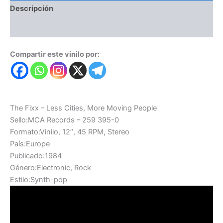
Descripción
Valoraciones (0)
Compartir este vinilo por:
The Fixx – Less Cities, More Moving People
Sello:MCA Records – 259 395-0
Formato:Vinilo, 12″, 45 RPM, Stereo
País:Europe
Publicado:1984
Género:Electronic, Rock
Estilo:Synth-pop