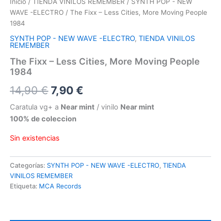
Inicio
/
TIENDA VINILOS REMEMBER
/
SYNTH POP - NEW
WAVE -ELECTRO
/ The Fixx – Less Cities, More Moving People
1984
SYNTH POP - NEW WAVE -ELECTRO
,
TIENDA VINILOS
REMEMBER
The Fixx – Less Cities, More Moving People
1984
El
El
14,90
€
7,90
€
precio
precio
Caratula vg+ a
Near mint
/ vinilo
Near mint
100% de coleccion
original
actual
Sin existencias
era:
es:
14,90 €.
7,90 €.
Categorías:
SYNTH POP - NEW WAVE -ELECTRO
,
TIENDA
VINILOS REMEMBER
Etiqueta:
MCA Records