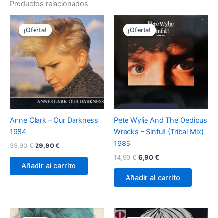
Productos relacionados
¡Oferta!
¡Oferta!
¡Oferta!
¡Oferta!
Anne Clark – Our Darkness
Pete Wylie And The Oedipus
1984
Wrecks – Sinful! (Tribal Mix)
1986
El
El
39,90
€
29,90
€
precio
precio
El
El
14,90
€
6,90
€
original
actual
precio
precio
Añadir al carrito
era:
es:
original
actual
Añadir al carrito
39,90 €.
29,90 €.
era:
es:
14,90 €.
6,90 €.