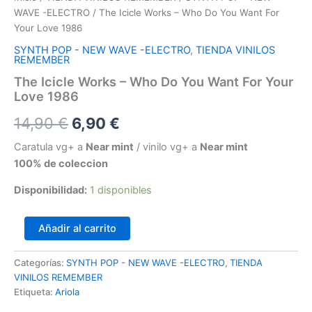
WAVE -ELECTRO
/ The Icicle Works – Who Do You Want For
Your Love 1986
SYNTH POP - NEW WAVE -ELECTRO
,
TIENDA VINILOS
REMEMBER
The Icicle Works – Who Do You Want For Your
Love 1986
El
El
14,90
€
6,90
€
precio
precio
Caratula vg+ a
Near mint
/ vinilo vg+ a
Near mint
100% de coleccion
original
actual
Disponibilidad:
1 disponibles
era:
es:
14,90 €.
6,90 €.
The
Añadir al carrito
Icicle
Works
Categorías:
SYNTH POP - NEW WAVE -ELECTRO
,
TIENDA
–
VINILOS REMEMBER
Who
Do
Etiqueta:
Ariola
You