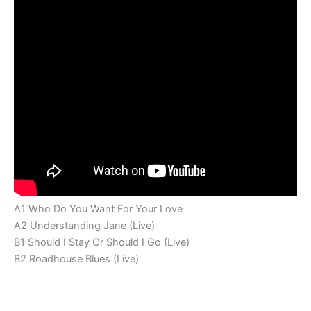
A1 Who Do You Want For Your Love
A2 Understanding Jane (Live)
B1 Should I Stay Or Should I Go (Live)
B2 Roadhouse Blues (Live)