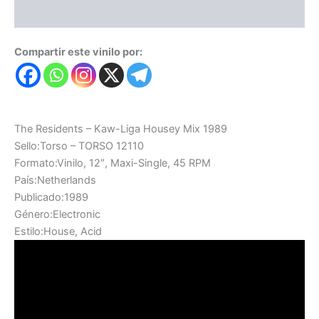
Valoraciones (0)
Compartir este vinilo por:
The Residents – Kaw-Liga Housey Mix 1989
Sello:Torso – TORSO 12110
Formato:Vinilo, 12″, Maxi-Single, 45 RPM
País:Netherlands
Publicado:1989
Género:Electronic
Estilo:House, Acid