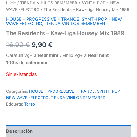
Inicio
/
TIENDA VINILOS REMEMBER
/
SYNTH POP - NEW
WAVE -ELECTRO
/ The Residents – Kaw-Liga Housey Mix 1989
HOUSE - PROGRESSIVE - TRANCE
,
SYNTH POP - NEW
WAVE -ELECTRO
,
TIENDA VINILOS REMEMBER
The Residents – Kaw-Liga Housey Mix 1989
El
El
16,90
€
9,90
€
precio
precio
Caratula vg+ a
Near mint
/ vinilo vg+ a
Near mint
100% de coleccion
original
actual
Sin existencias
era:
es:
16,90 €.
9,90 €.
Categorías:
HOUSE - PROGRESSIVE - TRANCE
,
SYNTH POP -
NEW WAVE -ELECTRO
,
TIENDA VINILOS REMEMBER
Etiqueta:
Torso
Descripción