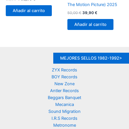
precio
precio
The Motion Picture) 2025
original
actual
Añadir al carrito
El
El
50,00
€
39,90
€
era:
es:
precio
precio
38,00 €.
32,90 €.
original
actual
Añadir al carrito
era:
es:
50,00 €.
39,90 €.
MEJORES SELLOS 1982-1992>
ZYX Records
BOY Records
New Zone
Antler Records
Beggars Banquet
Mecanica
Sound Migration
I.R.S Records
Metronome