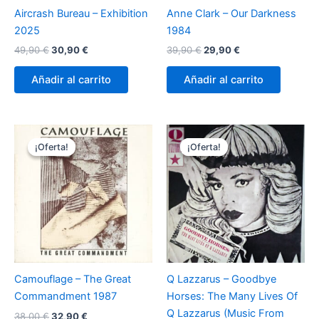
Aircrash Bureau – Exhibition
Anne Clark – Our Darkness
2025
1984
El
El
El
El
49,90
€
30,90
€
39,90
€
29,90
€
precio
precio
precio
precio
original
actual
original
actual
Añadir al carrito
Añadir al carrito
era:
es:
era:
es:
49,90 €.
30,90 €.
39,90 €.
29,90 €.
¡Oferta!
¡Oferta!
¡Oferta!
¡Oferta!
Camouflage – The Great
Q Lazzarus – Goodbye
Commandment 1987
Horses: The Many Lives Of
Q Lazzarus (Music From
El
El
38,00
€
32,90
€