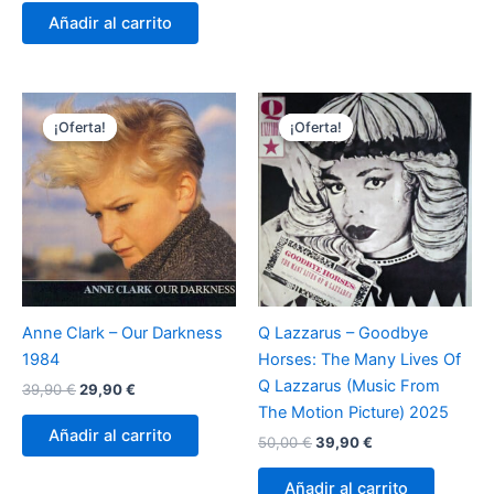
original
actual
Añadir al carrito
era:
es:
14,90 €.
12,90 €.
¡Oferta!
¡Oferta!
¡Oferta!
¡Oferta!
Anne Clark – Our Darkness
Q Lazzarus – Goodbye
1984
Horses: The Many Lives Of
Q Lazzarus (Music From
El
El
39,90
€
29,90
€
precio
precio
The Motion Picture) 2025
original
actual
Añadir al carrito
El
El
50,00
€
39,90
€
era:
es:
precio
precio
39,90 €.
29,90 €.
original
actual
Añadir al carrito