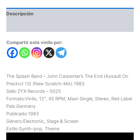
Descripción
Valoraciones (0)
Compartir este vinilo por:
The Splash Band – John Carpenter’s The End (Assault On
Precinct 13) (New Scratch-Mix) 1983
Sello:ZYX Records – 5025
Formato:Vinilo, 12″, 45 RPM, Maxi-Single, Stereo, Red Label
País:Germany
Publicado:1983
Género:Electronic, Stage & Screen
Estilo:Synth-pop, Theme