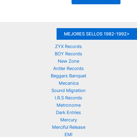
era:
es:
50,00 €.
39,90 €.
MEJORES SELLOS 1982-1992>
ZYX Records
BOY Records
New Zone
Antler Records
Beggars Banquet
Mecanica
Sound Migration
I.R.S Records
Metronome
Dark Entries
Mercury
Merciful Release
EMI