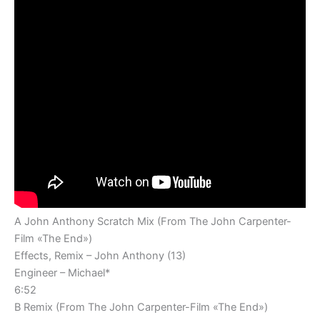
A John Anthony Scratch Mix (From The John Carpenter-
Film «The End»)
Effects, Remix – John Anthony (13)
Engineer – Michael*
6:52
B Remix (From The John Carpenter-Film «The End»)