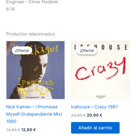
Engineer – Elmar Noderer
6:16
Productos relacionados
¡Oferta!
¡Oferta!
¡Oferta!
¡Oferta!
Nick Kamen – I Promised
Icehouse – Crazy 1987
Myself (Independiente Mix)
El
El
24,90
€
20,90
€
precio
precio
1990
original
actual
Añadir al carrito
El
El
14,90
€
12,90
€
era:
es:
precio
precio
24,90 €.
20,90 €.