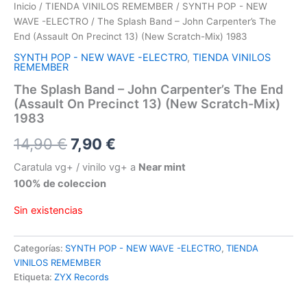
Inicio
/
TIENDA VINILOS REMEMBER
/
SYNTH POP - NEW
WAVE -ELECTRO
/ The Splash Band – John Carpenter’s The
End (Assault On Precinct 13) (New Scratch-Mix) 1983
SYNTH POP - NEW WAVE -ELECTRO
,
TIENDA VINILOS
REMEMBER
The Splash Band – John Carpenter’s The End
(Assault On Precinct 13) (New Scratch-Mix)
1983
El
El
14,90
€
7,90
€
precio
precio
Caratula vg+ / vinilo vg+ a
Near mint
100% de coleccion
original
actual
Sin existencias
era:
es:
14,90 €.
7,90 €.
Categorías:
SYNTH POP - NEW WAVE -ELECTRO
,
TIENDA
VINILOS REMEMBER
Etiqueta:
ZYX Records