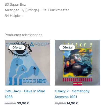
B3 Sugar Box
Arranged By [Strings] – Paul Buckmaster
B4 Helpless
Productos relacionados
¡Oferta!
¡Oferta!
¡Oferta!
¡Oferta!
Cetu Javu – Have In Mind
Galaxy 2 – Somebody
1988
Screams 1991
El
El
El
El
59,90
€
39,90
€
19,90
€
14,90
€