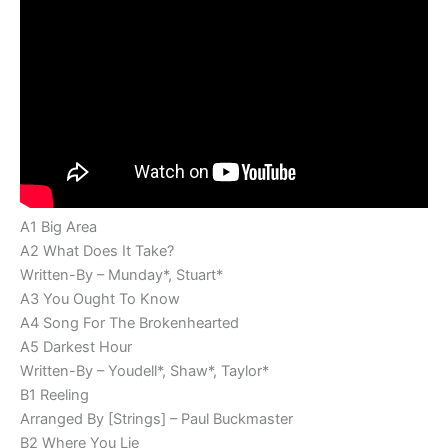
A1 Big Area
A2 What Does It Take?
Written-By – Munday*, Stuart*
A3 You Ought To Know
A4 Song For The Brokenhearted
A5 Darkest Hour
Written-By – Youdell*, Shaw*, Taylor*
B1 Reeling
Arranged By [Strings] – Paul Buckmaster
B2 Where You Lie