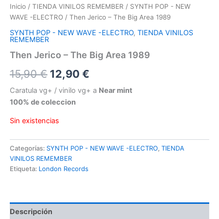
Inicio
/
TIENDA VINILOS REMEMBER
/
SYNTH POP - NEW
WAVE -ELECTRO
/ Then Jerico – The Big Area 1989
SYNTH POP - NEW WAVE -ELECTRO
,
TIENDA VINILOS
REMEMBER
Then Jerico – The Big Area 1989
El
El
15,90
€
12,90
€
precio
precio
Caratula vg+ / vinilo vg+ a
Near mint
100% de coleccion
original
actual
Sin existencias
era:
es:
15,90 €.
12,90 €.
Categorías:
SYNTH POP - NEW WAVE -ELECTRO
,
TIENDA
VINILOS REMEMBER
Etiqueta:
London Records
Descripción