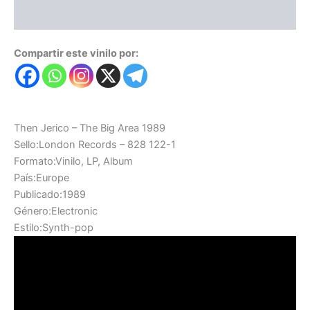
Valoraciones (0)
Compartir este vinilo por:
Then Jerico – The Big Area 1989
Sello:London Records – 828 122-1
Formato:Vinilo, LP, Album
País:Europe
Publicado:1989
Género:Electronic
Estilo:Synth-pop