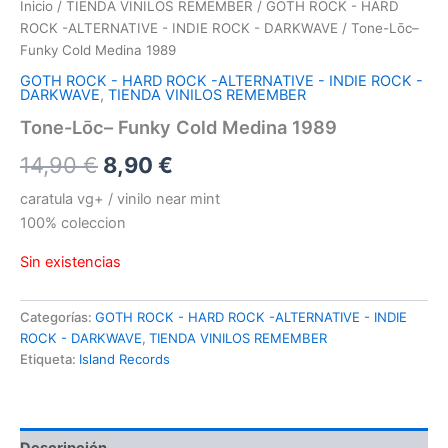
Inicio
/
TIENDA VINILOS REMEMBER
/
GOTH ROCK - HARD
ROCK -ALTERNATIVE - INDIE ROCK - DARKWAVE
/ Tone-Lōc–
Funky Cold Medina 1989
GOTH ROCK - HARD ROCK -ALTERNATIVE - INDIE ROCK -
DARKWAVE
,
TIENDA VINILOS REMEMBER
Tone-Lōc– Funky Cold Medina 1989
El
El
14,90
€
8,90
€
precio
precio
caratula vg+ / vinilo near mint
100% coleccion
original
actual
Sin existencias
era:
es:
14,90 €.
8,90 €.
Categorías:
GOTH ROCK - HARD ROCK -ALTERNATIVE - INDIE
ROCK - DARKWAVE
,
TIENDA VINILOS REMEMBER
Etiqueta:
Island Records
Descripción