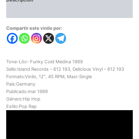
Valoraciones (0)
Compartir este vinilo por:
Tone-Lōc– Funky Cold Medina 1989
Sello:Island Records – 612 193, Delicious Vinyl – 612 193
Formato:Vinilo, 12″, 45 RPM, Maxi-Single
País:Germany
Publicado:mar 1989
Género:Hip Hop
Estilo:Pop Rap