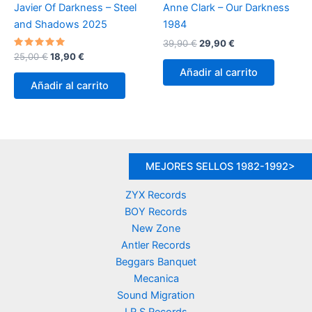
Javier Of Darkness – Steel
Anne Clark – Our Darkness
and Shadows 2025
1984
El
El
39,90
€
29,90
€
precio
precio
Valorado
El
El
25,00
€
18,90
€
con
original
actual
precio
precio
Añadir al carrito
5.00
era:
es:
original
actual
de 5
Añadir al carrito
39,90 €.
29,90 €.
era:
es:
25,00 €.
18,90 €.
MEJORES SELLOS 1982-1992>
ZYX Records
BOY Records
New Zone
Antler Records
Beggars Banquet
Mecanica
Sound Migration