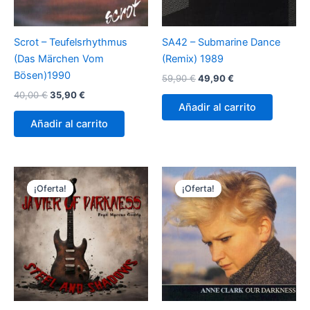
Scrot – Teufelsrhythmus
SA42 – Submarine Dance
(Das Märchen Vom
(Remix) 1989
Bösen)1990
El
El
59,90
€
49,90
€
precio
precio
El
El
40,00
€
35,90
€
original
actual
precio
precio
Añadir al carrito
era:
es:
original
actual
Añadir al carrito
59,90 €.
49,90 €.
era:
es:
40,00 €.
35,90 €.
¡Oferta!
¡Oferta!
¡Oferta!
¡Oferta!