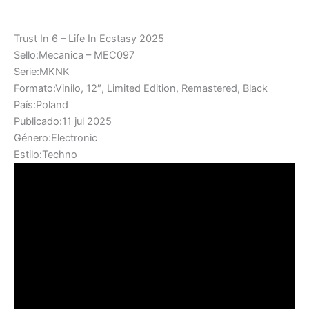
Trust In 6 – Life In Ecstasy 2025
Sello:Mecanica – MEC097
Serie:MKNK
Formato:Vinilo, 12″, Limited Edition, Remastered, Black
País:Poland
Publicado:11 jul 2025
Género:Electronic
Estilo:Techno