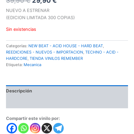
39,90
€
29,90
€
precio
precio
NUEVO A ESTRENAR
(EDICION LIMITADA 300 COPIAS)
original
actual
Sin existencias
era:
es:
39,90 €.
29,90 €.
Categorías:
NEW BEAT - ACID HOUSE - HARD BEAT
,
REEDICIONES - NUEVOS - IMPORTACION
,
TECHNO - ACID -
HARDCORE
,
TIENDA VINILOS REMEMBER
Etiqueta:
Mecanica
Descripción
Valoraciones (0)
Compartir este vinilo por: