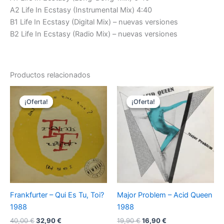
A2 Life In Ecstasy (Instrumental Mix) 4:40
B1 Life In Ecstasy (Digital Mix) – nuevas versiones
B2 Life In Ecstasy (Radio Mix) – nuevas versiones
Productos relacionados
¡Oferta!
¡Oferta!
¡Oferta!
¡Oferta!
Frankfurter – Qui Es Tu, Toi?
Major Problem – Acid Queen
1988
1988
El
El
El
El
40,00
€
32,90
€
19,90
€
16,90
€