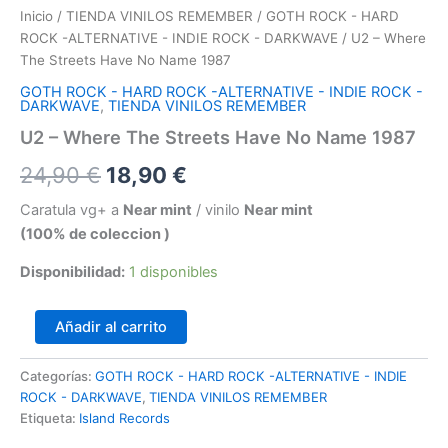
Inicio
/
TIENDA VINILOS REMEMBER
/
GOTH ROCK - HARD
ROCK -ALTERNATIVE - INDIE ROCK - DARKWAVE
/ U2 – Where
The Streets Have No Name 1987
GOTH ROCK - HARD ROCK -ALTERNATIVE - INDIE ROCK -
DARKWAVE
,
TIENDA VINILOS REMEMBER
U2 – Where The Streets Have No Name 1987
El
El
24,90
€
18,90
€
precio
precio
Caratula vg+ a
Near mint
/ vinilo
Near mint
(100% de coleccion )
original
actual
Disponibilidad:
1 disponibles
era:
es:
24,90 €.
18,90 €.
U2
Añadir al carrito
–
Where
Categorías:
GOTH ROCK - HARD ROCK -ALTERNATIVE - INDIE
The
ROCK - DARKWAVE
,
TIENDA VINILOS REMEMBER
Streets
Have
Etiqueta:
Island Records
No