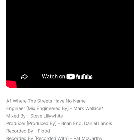
A1 Where The Streets Have No Name
Engineer [Mix Engineered By] – Mark Wallace*
Mixed By – Steve Lillywhite
Producer [Produced By] – Brian Eno, Daniel Lanois
Recorded By – Flood
Recorded By [Recorded With] – Pat McCarthy