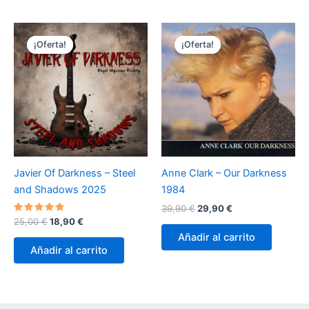
¡Oferta!
¡Oferta!
¡Oferta!
¡Oferta!
Javier Of Darkness – Steel
Anne Clark – Our Darkness
and Shadows 2025
1984
El
El
39,90
€
29,90
€
precio
precio
Valorado
El
El
25,00
€
18,90
€
con
original
actual
precio
precio
Añadir al carrito
5.00
era:
es:
original
actual
de 5
Añadir al carrito
39,90 €.
29,90 €.
era:
es:
25,00 €.
18,90 €.