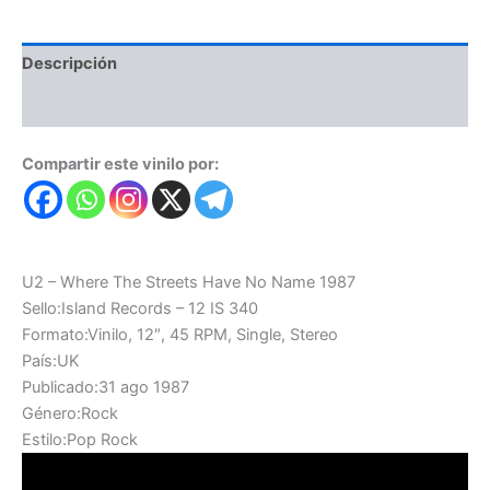
Name
1987
cantidad
Descripción
Valoraciones (0)
Compartir este vinilo por:
U2 – Where The Streets Have No Name 1987
Sello:Island Records – 12 IS 340
Formato:Vinilo, 12″, 45 RPM, Single, Stereo
País:UK
Publicado:31 ago 1987
Género:Rock
Estilo:Pop Rock