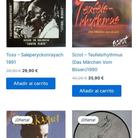
Toss ‎– Saleperyckonrayach
Scrot – Teufelsrhythmus
1991
(Das Märchen Vom
Bösen)1990
El
El
39,90
€
29,90
€
precio
precio
El
El
40,00
€
35,90
€
original
actual
precio
precio
Añadir al carrito
era:
es:
original
actual
Añadir al carrito
39,90 €.
29,90 €.
era:
es:
40,00 €.
35,90 €.
¡Oferta!
¡Oferta!
¡Oferta!
¡Oferta!