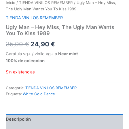
Inicio
/
TIENDA VINILOS REMEMBER
/ Ugly Man – Hey Miss,
The Ugly Man Wants You To Kiss 1989
TIENDA VINILOS REMEMBER
Ugly Man – Hey Miss, The Ugly Man Wants
You To Kiss 1989
El
El
35,90
€
24,90
€
precio
precio
Caratula vg+ / vinilo vg+ a
Near mint
100% de coleccion
original
actual
Sin existencias
era:
es:
35,90 €.
24,90 €.
Categoría:
TIENDA VINILOS REMEMBER
Etiqueta:
White Gold Dance
Descripción