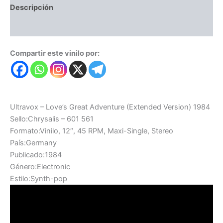
Descripción
Valoraciones (0)
Compartir este vinilo por:
Ultravox – Love’s Great Adventure (Extended Version) 1984
Sello:Chrysalis – 601 561
Formato:Vinilo, 12″, 45 RPM, Maxi-Single, Stereo
País:Germany
Publicado:1984
Género:Electronic
Estilo:Synth-pop