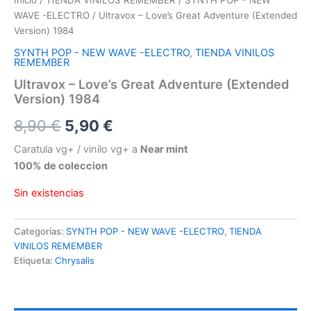
Inicio
/
TIENDA VINILOS REMEMBER
/
SYNTH POP - NEW
WAVE -ELECTRO
/ Ultravox – Love’s Great Adventure (Extended
Version) 1984
SYNTH POP - NEW WAVE -ELECTRO
,
TIENDA VINILOS
REMEMBER
Ultravox – Love’s Great Adventure (Extended
Version) 1984
El
El
8,90
€
5,90
€
precio
precio
Caratula vg+ / vinilo vg+ a
Near mint
100% de coleccion
original
actual
Sin existencias
era:
es:
8,90 €.
5,90 €.
Categorías:
SYNTH POP - NEW WAVE -ELECTRO
,
TIENDA
VINILOS REMEMBER
Etiqueta:
Chrysalis