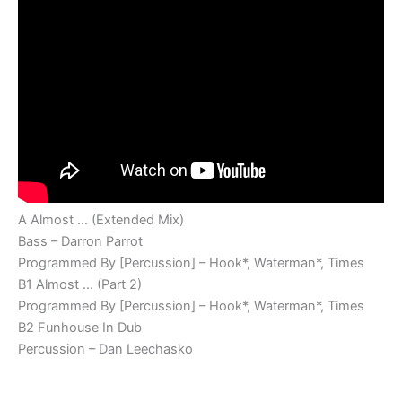
A Almost … (Extended Mix)
Bass – Darron Parrot
Programmed By [Percussion] – Hook*, Waterman*, Times
B1 Almost … (Part 2)
Programmed By [Percussion] – Hook*, Waterman*, Times
B2 Funhouse In Dub
Percussion – Dan Leechasko