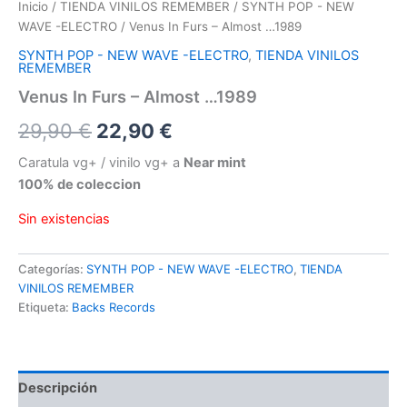
Inicio
/
TIENDA VINILOS REMEMBER
/
SYNTH POP - NEW
WAVE -ELECTRO
/ Venus In Furs – Almost …1989
SYNTH POP - NEW WAVE -ELECTRO
,
TIENDA VINILOS
REMEMBER
Venus In Furs – Almost …1989
El
El
29,90
€
22,90
€
precio
precio
Caratula vg+ / vinilo vg+ a
Near mint
100% de coleccion
original
actual
Sin existencias
era:
es:
29,90 €.
22,90 €.
Categorías:
SYNTH POP - NEW WAVE -ELECTRO
,
TIENDA
VINILOS REMEMBER
Etiqueta:
Backs Records
Descripción