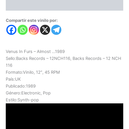
Valoraciones (0)
Compartir este vinilo por:
Venus In Furs – Almost …1989
Sello:Backs Records – 12NCH116, Backs Records – 12 NCH
116
Formato:Vinilo, 12″, 45 RPM
País:UK
Publicado:1989
Género:Electronic, Pop
Estilo:Synth-pop