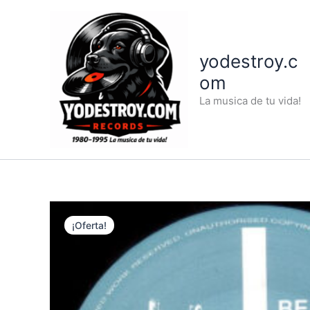
Ir
al
contenido
yodestroy.c
om
La musica de tu vida!
¡Oferta!