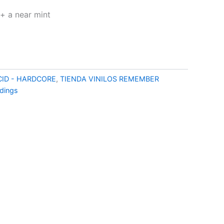
recio
g+ a near mint
ctual
s:
,90 €.
CID - HARDCORE
,
TIENDA VINILOS REMEMBER
rdings