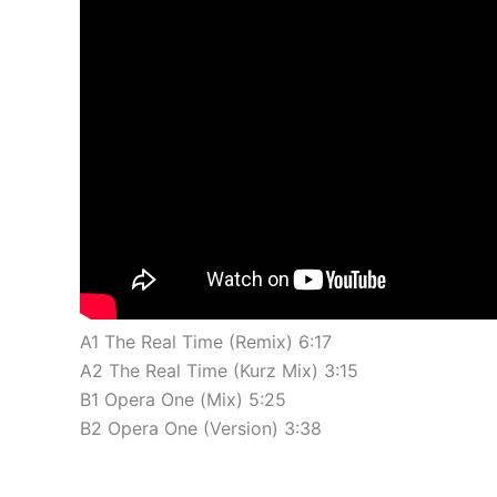
A1 The Real Time (Remix) 6:17
A2 The Real Time (Kurz Mix) 3:15
B1 Opera One (Mix) 5:25
B2 Opera One (Version) 3:38