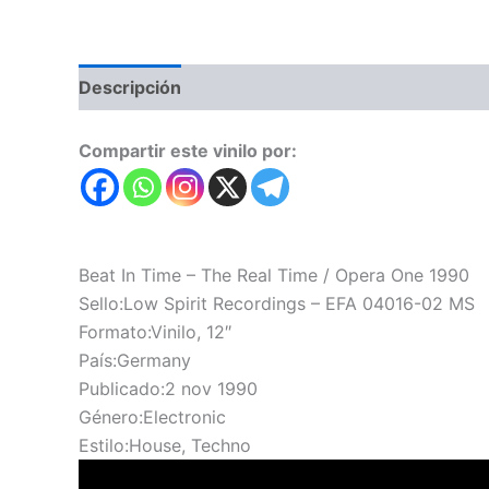
Descripción
Valoraciones (0)
Compartir este vinilo por:
Beat In Time – The Real Time / Opera One 1990
Sello:Low Spirit Recordings – EFA 04016-02 MS
Formato:Vinilo, 12″
País:Germany
Publicado:2 nov 1990
Género:Electronic
Estilo:House, Techno