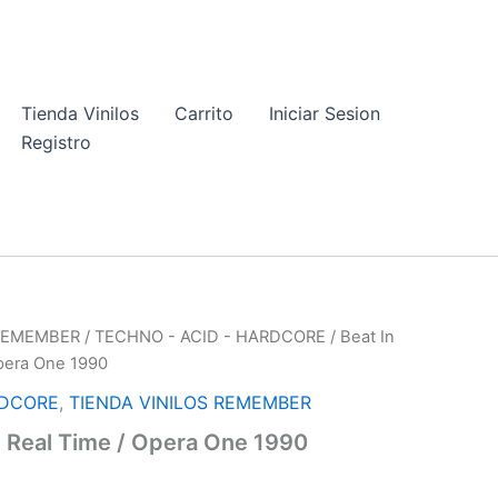
Tienda Vinilos
Carrito
Iniciar Sesion
Registro
 REMEMBER
/
TECHNO - ACID - HARDCORE
/ Beat In
Opera One 1990
RDCORE
,
TIENDA VINILOS REMEMBER
e Real Time / Opera One 1990
l