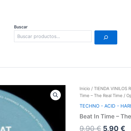
Buscar
Inicio
/
TIENDA VINILOS
Time – The Real Time / 
TECHNO - ACID - HA
Beat In Time – Th
El
E
9,90
€
5,90
€