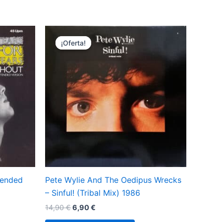
¡Oferta!
¡Oferta!
tended
Pete Wylie And The Oedipus Wrecks
– Sinful! (Tribal Mix) 1986
El
El
14,90
€
6,90
€
precio
precio