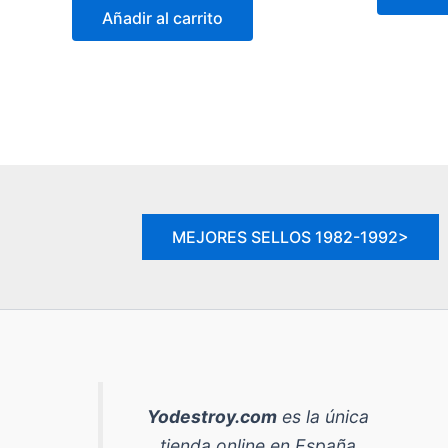
original
actual
19
Añadir al carrito
era:
es:
59,90 €.
49,90 €.
MEJORES SELLOS 1982-1992>
Yodestroy.com
es la
única
tienda online en España