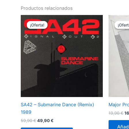
Productos relacionados
¡Oferta!
¡Oferta!
¡Ofert
¡Ofert
SA42 – Submarine Dance (Remix)
Major Pr
1989
El
19,90
€
1
pr
El
El
59,90
€
49,90
€
or
precio
precio
Añadi
er