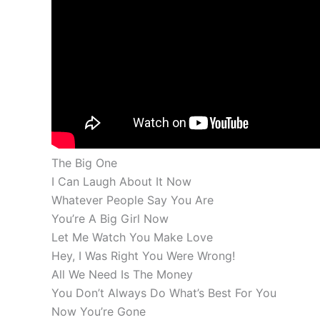
The Big One
I Can Laugh About It Now
Whatever People Say You Are
You’re A Big Girl Now
Let Me Watch You Make Love
Hey, I Was Right You Were Wrong!
All We Need Is The Money
You Don’t Always Do What’s Best For You
Now You’re Gone