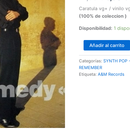
precio
Caratula vg+ / vinilo 
(100% de coleccion )
origina
Disponibilidad:
1 dispo
era:
12,90 €
Black
Añadir al carrito
–
Comedy
1988
Categorías:
SYNTH POP 
LP
REMEMBER
cantidad
Etiqueta:
A&M Records