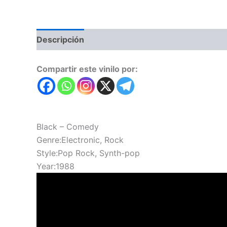
Descripción
Valoraciones (0)
Compartir este vinilo por:
Black – Comedy
Genre:Electronic, Rock
Style:Pop Rock, Synth-pop
Year:1988