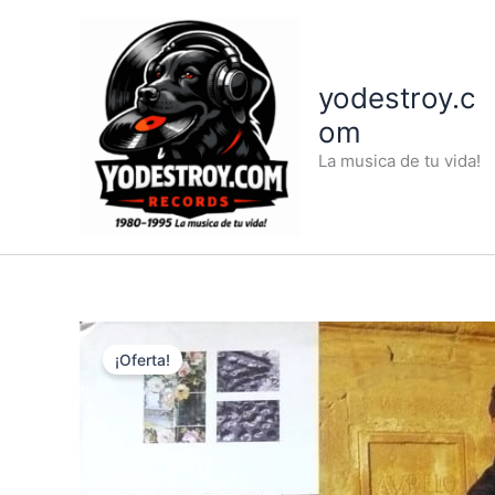
Ir
al
contenido
yodestroy.c
om
La musica de tu vida!
¡Oferta!