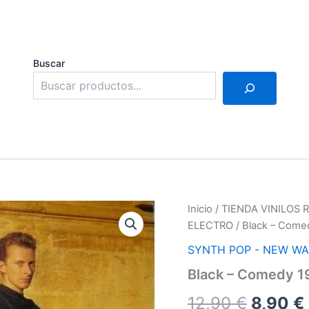
Buscar
Inicio
/
TIENDA VINILOS
ELECTRO
/ Black – Come
SYNTH POP - NEW WA
Black – Comedy 1
El
12,90
€
8,90
€