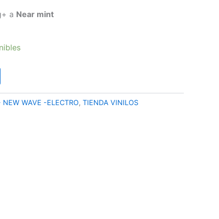
precio
vg+ a
Near mint
l
actual
nibles
es:
.
8,90 €.
- NEW WAVE -ELECTRO
,
TIENDA VINILOS