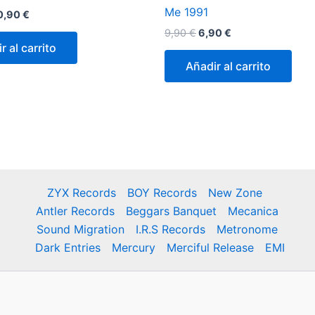
Me 1991
El
0,90
€
ecio
precio
El
El
9,90
€
6,90
€
iginal
actual
precio
precio
r al carrito
a:
es:
original
actual
9,90 €.
30,90 €.
Añadir al carrito
era:
es:
9,90 €.
6,90 €.
ZYX Records
BOY Records
New Zone
Antler Records
Beggars Banquet
Mecanica
Sound Migration
I.R.S Records
Metronome
Dark Entries
Mercury
Merciful Release
EMI