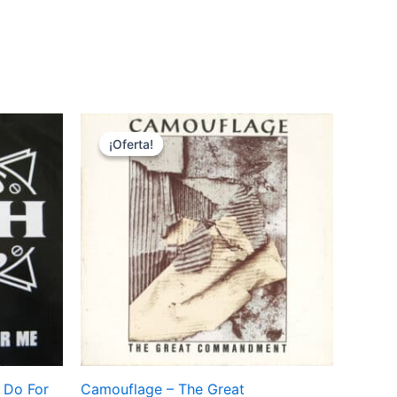
¡Oferta!
¡Oferta!
 Do For
Camouflage – The Great