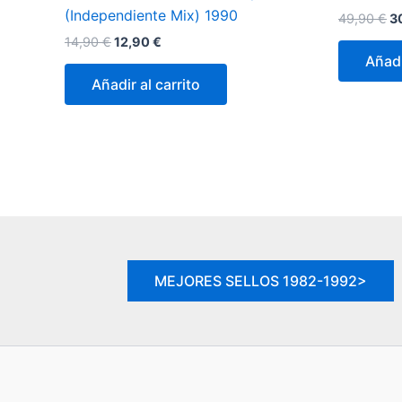
(Independiente Mix) 1990
El
49,90
€
3
pr
El
El
14,90
€
12,90
€
or
precio
precio
Añadi
er
original
actual
4
Añadir al carrito
era:
es:
14,90 €.
12,90 €.
MEJORES SELLOS 1982-1992>