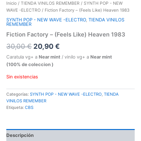
Inicio
/
TIENDA VINILOS REMEMBER
/
SYNTH POP - NEW
WAVE -ELECTRO
/ Fiction Factory – (Feels Like) Heaven 1983
SYNTH POP - NEW WAVE -ELECTRO
,
TIENDA VINILOS
REMEMBER
Fiction Factory – (Feels Like) Heaven 1983
El
El
30,00
€
20,90
€
precio
precio
Caratula vg+ a
Near mint
/ vinilo vg+ a
Near mint
(100% de coleccion )
original
actual
Sin existencias
era:
es:
30,00 €.
20,90 €.
Categorías:
SYNTH POP - NEW WAVE -ELECTRO
,
TIENDA
VINILOS REMEMBER
Etiqueta:
CBS
Descripción