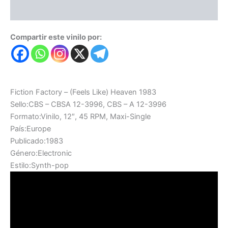
Valoraciones (0)
Compartir este vinilo por:
Fiction Factory – (Feels Like) Heaven 1983
Sello:CBS – CBSA 12-3996, CBS – A 12-3996
Formato:Vinilo, 12″, 45 RPM, Maxi-Single
País:Europe
Publicado:1983
Género:Electronic
Estilo:Synth-pop