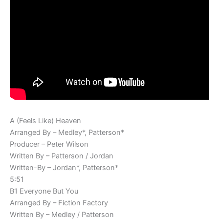
A (Feels Like) Heaven
Arranged By – Medley*, Patterson*
Producer – Peter Wilson
Written By – Patterson / Jordan
Written-By – Jordan*, Patterson*
5:51
B1 Everyone But You
Arranged By – Fiction Factory
Written By – Medley / Patterson