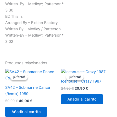
Written-By – Medley*, Patterson*
3:30
B2 This Is
Arranged By – Fiction Factory
Written By – Medley / Patterson
Written-By – Medley*, Patterson*
3:02
Productos relacionados
¡Oferta!
¡Oferta!
¡Oferta!
¡Oferta!
Icehouse – Crazy 1987
SA42 – Submarine Dance
El
El
24,90
€
20,90
€
precio
precio
(Remix) 1989
original
actual
Añadir al carrito
El
El
59,90
€
49,90
€
era:
es:
precio
precio
24,90 €.
20,90 €.
original
actual
Añadir al carrito
era:
es: