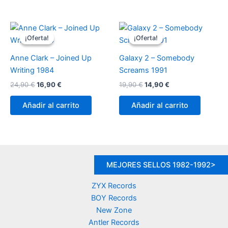
59,90 €.
49,90 €.
¡Oferta!
¡Oferta!
¡Oferta!
¡Oferta!
Anne Clark – Joined Up
Galaxy 2 – Somebody
Writing 1984
Screams 1991
El
El
El
El
24,90
€
16,90
€
19,90
€
14,90
€
precio
precio
precio
precio
original
actual
original
actual
Añadir al carrito
Añadir al carrito
era:
es:
era:
es:
24,90 €.
16,90 €.
19,90 €.
14,90 €.
MEJORES SELLOS 1982-1992>
ZYX Records
BOY Records
New Zone
Antler Records