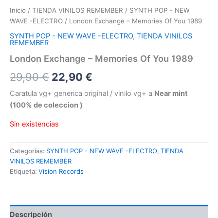
Inicio
/
TIENDA VINILOS REMEMBER
/
SYNTH POP - NEW
WAVE -ELECTRO
/ London Exchange – Memories Of You 1989
SYNTH POP - NEW WAVE -ELECTRO
,
TIENDA VINILOS
REMEMBER
London Exchange – Memories Of You 1989
El
El
29,90
€
22,90
€
precio
precio
Caratula vg+ generica original / vinilo vg+ a
Near mint
(100% de coleccion )
original
actual
Sin existencias
era:
es:
29,90 €.
22,90 €.
Categorías:
SYNTH POP - NEW WAVE -ELECTRO
,
TIENDA
VINILOS REMEMBER
Etiqueta:
Vision Records
Descripción