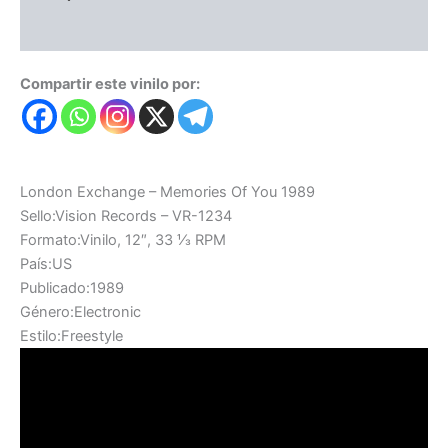
Valoraciones (0)
Compartir este vinilo por:
London Exchange – Memories Of You 1989
Sello:Vision Records – VR-1234
Formato:Vinilo, 12″, 33 ⅓ RPM
País:US
Publicado:1989
Género:Electronic
Estilo:Freestyle