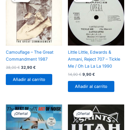
Camouflage – The Great
Little Little, Edwards &
Commandment 1987
Armani, Reject 707 – Tickle
Me / Oh La La La 1990
El
El
38,00
€
32,90
€
precio
precio
El
El
14,90
€
9,90
€
original
actual
precio
precio
Añadir al carrito
era:
es:
original
actual
Añadir al carrito
38,00 €.
32,90 €.
era:
es:
14,90 €.
9,90 €.
¡Oferta!
¡Oferta!
¡Oferta!
¡Oferta!