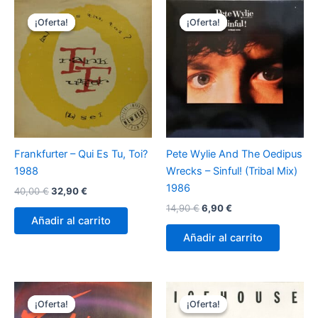
¡Oferta!
¡Oferta!
¡Oferta!
¡Oferta!
Frankfurter – Qui Es Tu, Toi?
Pete Wylie And The Oedipus
1988
Wrecks – Sinful! (Tribal Mix)
1986
El
El
40,00
€
32,90
€
precio
precio
El
El
14,90
€
6,90
€
original
actual
precio
precio
Añadir al carrito
era:
es:
original
actual
Añadir al carrito
40,00 €.
32,90 €.
era:
es:
14,90 €.
6,90 €.
¡Oferta!
¡Oferta!
¡Oferta!
¡Oferta!