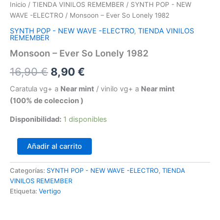
Inicio
/
TIENDA VINILOS REMEMBER
/
SYNTH POP - NEW
WAVE -ELECTRO
/ Monsoon – Ever So Lonely 1982
SYNTH POP - NEW WAVE -ELECTRO
,
TIENDA VINILOS
REMEMBER
Monsoon – Ever So Lonely 1982
El
El
16,90
€
8,90
€
precio
precio
Caratula vg+ a
Near mint
/ vinilo vg+ a
Near mint
(100% de coleccion )
original
actual
Disponibilidad:
1 disponibles
era:
es:
16,90 €.
8,90 €.
Monsoon
Añadir al carrito
–
Ever
Categorías:
SYNTH POP - NEW WAVE -ELECTRO
,
TIENDA
So
VINILOS REMEMBER
Lonely
1982
Etiqueta:
Vertigo
cantidad