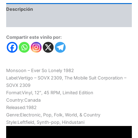
Descripción
Valoraciones (0)
Compartir este vinilo por:
Monsoon – Ever So Lonely 1982
Label:Vertigo – SOVX 2309, The Mobile Suit Corporation –
SOVX 2309
Format:Vinyl, 12″, 45 RPM, Limited Edition
Country:Canada
Released:1982
Genre:Electronic, Pop, Folk, World, & Country
Style:Leftfield, Synth-pop, Hindustani