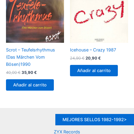
Scrot – Teufelsrhythmus
Icehouse – Crazy 1987
(Das Märchen Vom
El
El
24,90
€
20,90
€
precio
precio
Bösen)1990
original
actual
Añadir al carrito
El
El
40,00
€
35,90
€
era:
es:
precio
precio
24,90 €.
20,90 €.
original
actual
Añadir al carrito
era:
es:
40,00 €.
35,90 €.
MEJORES SELLOS 1982-1992>
ZYX Records