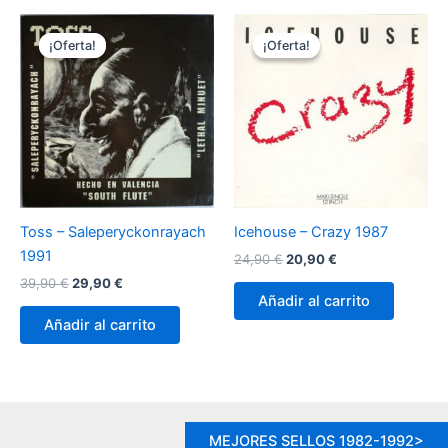
¡Oferta!
¡Oferta!
¡Oferta!
¡Oferta!
Toss ‎– Saleperyckonrayach
Icehouse – Crazy 1987
1991
El
El
24,90
€
20,90
€
precio
precio
El
El
39,90
€
29,90
€
original
actual
precio
precio
Añadir al carrito
era:
es:
original
actual
Añadir al carrito
24,90 €.
20,90 €.
era:
es:
39,90 €.
29,90 €.
MEJORES SELLOS 1982-1992>