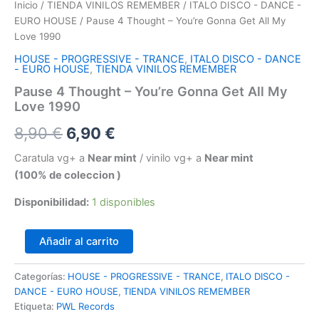
Inicio
/
TIENDA VINILOS REMEMBER
/
ITALO DISCO - DANCE -
EURO HOUSE
/ Pause 4 Thought – You’re Gonna Get All My
Love 1990
HOUSE - PROGRESSIVE - TRANCE
,
ITALO DISCO - DANCE
- EURO HOUSE
,
TIENDA VINILOS REMEMBER
Pause 4 Thought – You’re Gonna Get All My
Love 1990
El
El
8,90
€
6,90
€
precio
precio
Caratula vg+ a
Near mint
/ vinilo vg+ a
Near mint
(100% de coleccion )
original
actual
Disponibilidad:
1 disponibles
era:
es:
8,90 €.
6,90 €.
Pause
Añadir al carrito
4
Thought
Categorías:
HOUSE - PROGRESSIVE - TRANCE
,
ITALO DISCO -
–
DANCE - EURO HOUSE
,
TIENDA VINILOS REMEMBER
You're
Gonna
Etiqueta:
PWL Records