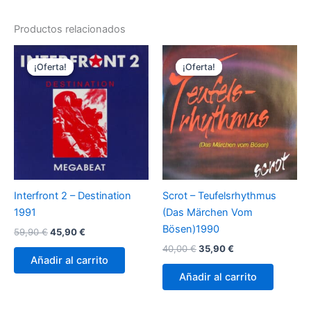
Productos relacionados
¡Oferta!
¡Oferta!
¡Oferta!
¡Oferta!
Interfront 2 ‎– Destination
Scrot – Teufelsrhythmus
1991
(Das Märchen Vom
Bösen)1990
El
El
59,90
€
45,90
€
precio
precio
El
El
40,00
€
35,90
€
original
actual
precio
precio
Añadir al carrito
era:
es:
original
actual
Añadir al carrito
59,90 €.
45,90 €.
era:
es:
40,00 €.
35,90 €.