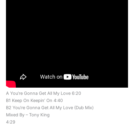
A You’re Gonna Get All My Love 6:20
B1 Keep On Keepin’ On 4:40
B2 You’re Gonna Get All My Love (Dub Mix)
Mixed By – Tony King
4:29